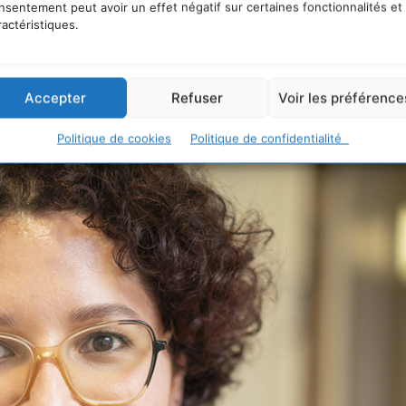
nsentement peut avoir un effet négatif sur certaines fonctionnalités et
 sont fortement impactés par le manque d’accès à l
ractéristiques.
Accepter
Refuser
Voir les préférence
Politique de cookies
Politique de confidentialité