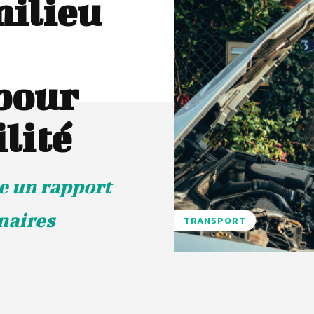
milieu
pour
lité
e un rapport
naires
TRANSPORT