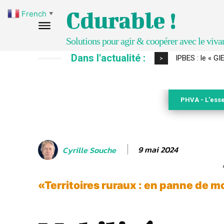
Cdurable !
French
▼
Solutions pour agir & coopérer avec le viva
Dans l'actualité :
Comment le sol
>
PHVA - L'esse
9 mai 2024
Cyrille Souche
«Territoires ruraux : en panne de m