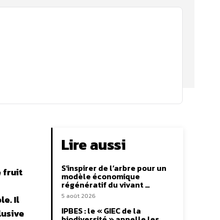
Lire aussi
S’inspirer de l’arbre pour un
 fruit
modèle économique
régénératif du vivant …
5 août 2026
e. Il
IPBES : le « GIEC de la
lusive
biodiversité » appelle les