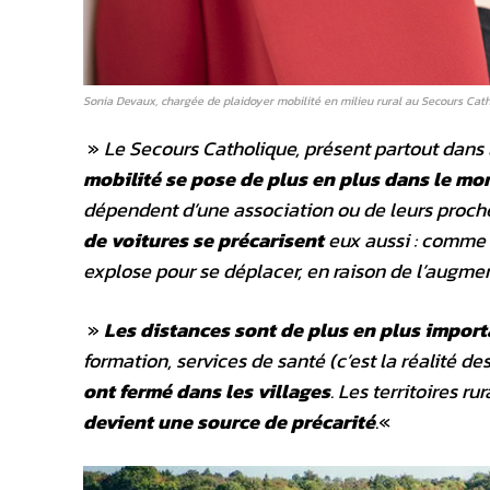
Sonia Devaux, chargée de plaidoyer mobilité en milieu rural au Secours Cath
»
Le Secours Catholique, présent partout dans l
mobilité se pose de plus en plus dans le mo
dépendent d’une association ou de leurs proch
de voitures se précarisent
eux aussi : comme il
explose pour se déplacer, en raison de l’augmen
»
Les distances sont de plus en plus impor
formation, services de santé (c’est la réalité de
ont fermé dans les villages
. Les territoires r
devient une source de précarité
.
«