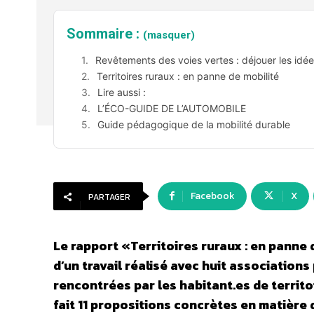
Sommaire :
(masquer)
Revêtements des voies vertes : déjouer les idé
Territoires ruraux : en panne de mobilité
Lire aussi :
L’ÉCO-GUIDE DE L’AUTOMOBILE
Guide pédagogique de la mobilité durable
Facebook
X
PARTAGER
Le rapport «Territoires ruraux : en panne 
d’un travail réalisé avec huit association
rencontrées par les habitant.es de territo
fait 11 propositions concrètes en matière d