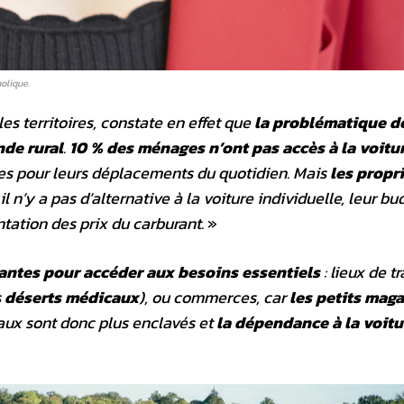
olique.
es territoires, constate en effet que
la problématique de
nde rural
.
10 % des ménages n’ont pas accès à la voitu
es pour leurs déplacements du quotidien. Mais
les propr
 n’y a pas d’alternative à la voiture individuelle, leur bu
tation des prix du carburant.
»
tantes pour accéder aux besoins essentiels
: lieux de tr
s
déserts médicaux
), ou commerces, car
les petits mag
uraux sont donc plus enclavés et
la dépendance à la voitu