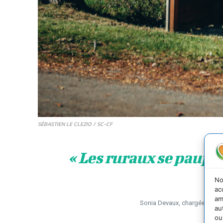
SÉBASTIEN LE CLEZIO / SC-CF
« Les ruraux se paupér
No
ac
am
Sonia Devaux, chargée de pla
au
ou