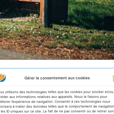
Gérer le consentement aux cookies
isent à cause de la dépendance 
la voiture »
us utilisons des technologies telles que les cookies pour stocker et/ou
céder aux informations relatives aux appareils. Nous le faisons pour
éliorer l’expérience de navigation. Consentir à ces technologies nous
idoyer mobilité en milieu rural au Secours Catholique.
torisera à traiter des données telles que le comportement de navigatio
 les ID uniques sur ce site. Le fait de ne pas consentir ou de retirer son