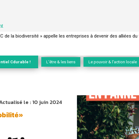
nt
 français a perdu sa mémoire hydrique et déréglé tout le territoire 
ntiel Cdurable !
L'être & les liens
Le pouvoir & l'action locale
Actualisé le :
10 juin 2024
obilité»