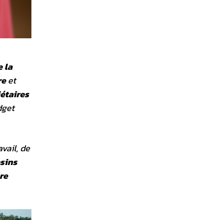
 la
re
et
iétaires
dget
avail, de
asins
re