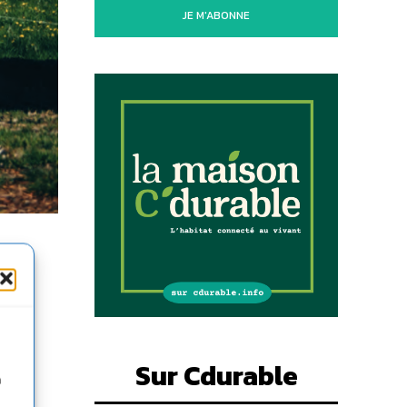
JE M'ABONNE
à
Sur Cdurable
n