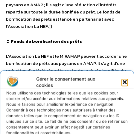
paysans en AMAP ; il s’agit d’une réduction d’intérêts
répartie sur toute la durée bonifiée du prêt. Le fonds de
bonification des prêts est lancé en partenariat avec
l’Association La NEF.]]
➲
Fonds de bonification des prêts
L’Association La NEF et le MIRAMAP peuvent accorder une
bonification de prêts aux paysans en AMAP. Il s’agit d’une
réduction d’intérêt répartie sur toute la durée bonifiée du
prêt.
Gérer le consentement aux
cookies
◗ Garantie mobilisable pour un prêt contracté auprès de la
Nous utilisons des technologies telles que les cookies pour
stocker et/ou accéder aux informations relatives aux appareils.
Nef.
Nous le faisons pour améliorer l’expérience de navigation.
◗ Dispositif opérationnel dès octobre 2010.
Consentir à ces technologies nous autorisera à traiter des
◗ Fonds abondé par la collecte citoyenne de dons.
données telles que le comportement de navigation ou les ID
uniques sur ce site. Le fait de ne pas consentir ou de retirer son
consentement peut avoir un effet négatif sur certaines
fonctionnalités et caractéristiques.