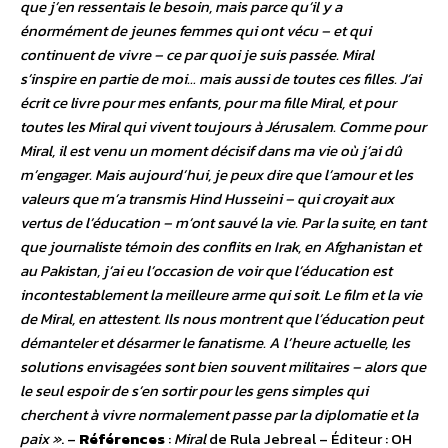
que j’en ressentais le besoin, mais parce qu’il y a
énormément de jeunes femmes qui ont vécu – et qui
continuent de vivre – ce par quoi je suis passée. Miral
s’inspire en partie de moi… mais aussi de toutes ces filles. J’ai
écrit ce livre pour mes enfants, pour ma fille Miral, et pour
toutes les Miral qui vivent toujours à Jérusalem. Comme pour
Miral, il est venu un moment décisif dans ma vie où j’ai dû
m’engager. Mais aujourd’hui, je peux dire que l’amour et les
valeurs que m’a transmis Hind Husseini – qui croyait aux
vertus de l’éducation – m’ont sauvé la vie. Par la suite, en tant
que journaliste témoin des conflits en Irak, en Afghanistan et
au Pakistan, j’ai eu l’occasion de voir que l’éducation est
incontestablement la meilleure arme qui soit. Le film et la vie
de Miral, en attestent. Ils nous montrent que l’éducation peut
démanteler et désarmer le fanatisme. A l’heure actuelle, les
solutions envisagées sont bien souvent militaires – alors que
le seul espoir de s’en sortir pour les gens simples qui
cherchent à vivre normalement passe par la diplomatie et la
paix »
. –
Références
:
Miral
de Rula Jebreal – Éditeur : OH