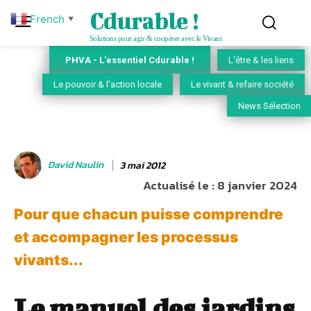
Cdurable !
French
▼
Solutions pour agir & coopérer avec le Vivant
PHVA - L'essentiel Cdurable !
L'être & les liens
Le pouvoir & l'action locale
Le vivant & refaire société
News Sélection
David Naulin
3 mai 2012
Actualisé le :
8 janvier 2024
Pour que chacun puisse comprendre
et accompagner les processus
vivants...
Le manuel des jardins