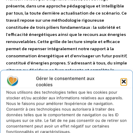
présente, dans une approche pédagogique et intelligible
par tous, la toute dernière actualisation de ce scénario. Ce
travail repose sur une méthodologie rigoureuse
constituée de trois piliers fondamentaux : la sobriété et
l’efficacité énergétiques ainsi que le recours aux énergies
renouvelables. Cette grille de lecture simple et efficace
permet de repenser intégralement notre rapport à la
consommation énergétique et d’envisager un futur positif,
constitué d’énergies propres. S’adressant à tous, du simple
citoyen au décideur, ce livre présente et complète le
scénario négaWatt 2011 par une réflexion prospective, à
Gérer le consentement aux
l’horizon 2050, riche d’idées décapantes et de mesures
cookies
opérationnelles.
Pour en savoir plus, lire notre article
.
Nous utilisons des technologies telles que les cookies pour
stocker et/ou accéder aux informations relatives aux appareils.
Nous le faisons pour améliorer l’expérience de navigation.
Consentir à ces technologies nous autorisera à traiter des
données telles que le comportement de navigation ou les ID
uniques sur ce site. Le fait de ne pas consentir ou de retirer son
consentement peut avoir un effet négatif sur certaines
fonctionnalités et caractéristiques.