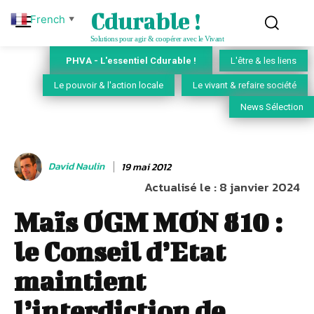
Cdurable !
French
▼
Solutions pour agir & coopérer avec le Vivant
PHVA - L'essentiel Cdurable !
L'être & les liens
Le pouvoir & l'action locale
Le vivant & refaire société
News Sélection
David Naulin
19 mai 2012
Actualisé le :
8 janvier 2024
Maïs OGM MON 810 :
le Conseil d’Etat
maintient
l’interdiction de