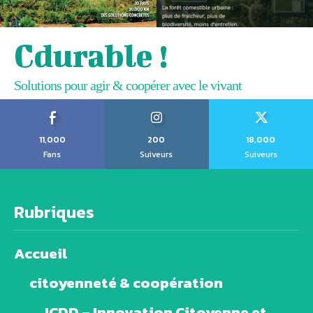
Cdurable !
Solutions pour agir & coopérer avec le vivant
11,000
200
18,000
Fans
Suiveurs
Suiveurs
Rubriques
Accueil
citoyenneté & coopération
ICDD – Innovation Citoyenne et