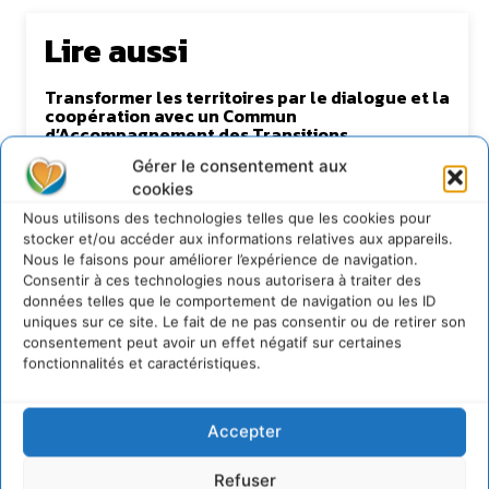
Lire aussi
Transformer les territoires par le dialogue et la
coopération avec un Commun
d’Accompagnement des Transitions
7 août 2026
Gérer le consentement aux
cookies
Soutenir un pastoralisme durable en faveur de
socio-écosystèmes résilients
Nous utilisons des technologies telles que les cookies pour
6 août 2026
stocker et/ou accéder aux informations relatives aux appareils.
Nous le faisons pour améliorer l’expérience de navigation.
S’inspirer de l’arbre pour un modèle
Consentir à ces technologies nous autorisera à traiter des
économique régénératif du vivant …
données telles que le comportement de navigation ou les ID
5 août 2026
uniques sur ce site. Le fait de ne pas consentir ou de retirer son
IPBES : le « GIEC de la biodiversité » appelle les
consentement peut avoir un effet négatif sur certaines
entreprises à devenir des alliées du vivant
fonctionnalités et caractéristiques.
4 août 2026
Accepter
Refuser