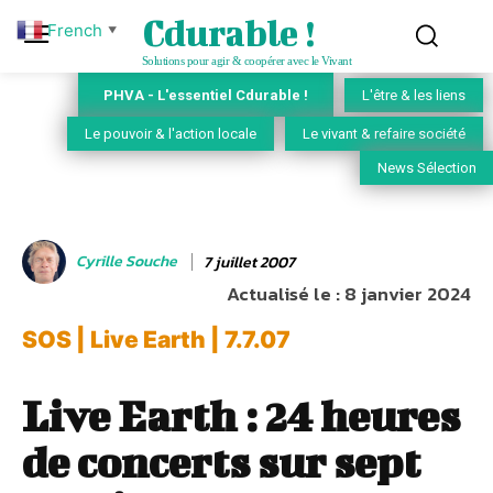
Cdurable !
French
▼
Solutions pour agir & coopérer avec le Vivant
PHVA - L'essentiel Cdurable !
L'être & les liens
Le pouvoir & l'action locale
Le vivant & refaire société
News Sélection
Cyrille Souche
7 juillet 2007
Actualisé le :
8 janvier 2024
SOS | Live Earth | 7.7.07
Live Earth : 24 heures
de concerts sur sept