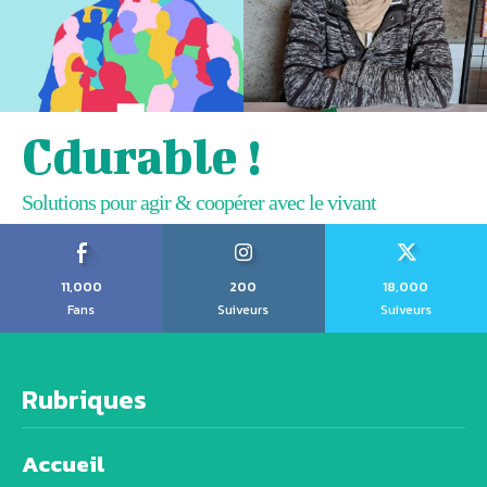
Cdurable !
Solutions pour agir & coopérer avec le vivant
11,000
200
18,000
Fans
Suiveurs
Suiveurs
Rubriques
Accueil