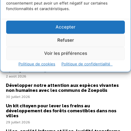
consentement peut avoir un effet négatif sur certaines
fonctionnalités et caractéristiques.
Accepter
Refuser
Sur Cdurable
Voir les préférences
Comment le sol français a perdu sa mémoire
Politique de cookies
Politique de confidentialité
hydrique et déréglé tout le territoire (2020-2026)
2 août 2026
Développer notre attention aux espèces vivantes
non humaines avec les communs de Zoepolis
30 juillet 2026
Un kit citoyen pour lever les freins au
développement des forêts comestibles dans nos
villes
29 juillet 2026
L’éco-anxiété informe et l’éco-lucidité transforme