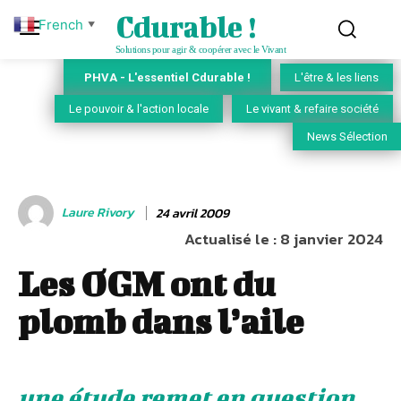
Cdurable !
French
▼
Solutions pour agir & coopérer avec le Vivant
PHVA - L'essentiel Cdurable !
L'être & les liens
Le pouvoir & l'action locale
Le vivant & refaire société
News Sélection
Laure Rivory
24 avril 2009
Actualisé le :
8 janvier 2024
Les OGM ont du
plomb dans l’aile
une étude remet en question