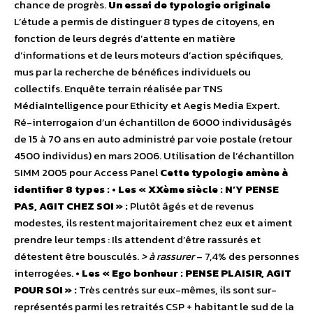
chance de progrès.
Un essai de typologie originale
L’étude a permis de distinguer 8 types de citoyens, en
fonction de leurs degrés d’attente en matière
d’informations et de leurs moteurs d’action spécifiques,
mus par la recherche de bénéfices individuels ou
collectifs. Enquête terrain réalisée par TNS
MédiaIntelligence pour Ethicity et Aegis Media Expert.
Ré-interrogaion d’un échantillon de 6000 individusâgés
de 15 à 70 ans en auto administré par voie postale (retour
4500 individus) en mars 2006. Utilisation de l’échantillon
SIMM 2005 pour Access Panel
Cette typologie amène à
identifier 8 types :
• Les « XXème siècle : N’Y PENSE
PAS, AGIT CHEZ SOI » :
Plutôt âgés et de revenus
modestes, ils restent majoritairement chez eux et aiment
prendre leur temps : Ils attendent d’être rassurés et
détestent être bousculés.
> à rassurer
– 7,4% des personnes
interrogées.
• Les « Ego bonheur : PENSE PLAISIR, AGIT
POUR SOI » :
Très centrés sur eux-mêmes, ils sont sur-
représentés parmi les retraités CSP + habitant le sud de la