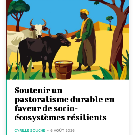
Soutenir un
pastoralisme durable en
faveur de socio-
écosystèmes résilients
CYRILLE SOUCHE
-
6 AOÛT 2026