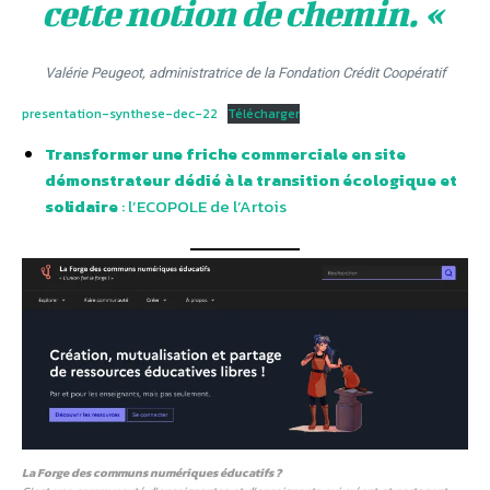
cette notion de chemin.
«
Valérie Peugeot, administratrice de la Fondation Crédit Coopératif
presentation-synthese-dec-22
Télécharger
Transformer une friche commerciale en site
démonstrateur dédié à la transition écologique et
solidaire
: l’ECOPOLE de l’Artois
La Forge des communs numériques éducatifs ?