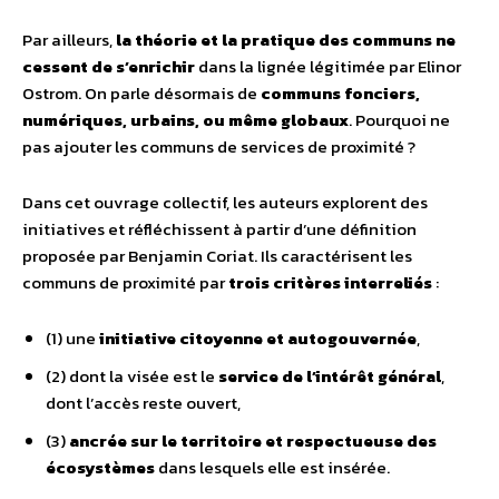
Par ailleurs,
la théorie et la pratique des communs ne
cessent de s’enrichir
dans la lignée légitimée par Elinor
Ostrom. On parle désormais de
communs fonciers,
numériques, urbains, ou même globaux
. Pourquoi ne
pas ajouter les communs de services de proximité ?
Dans cet ouvrage collectif, les auteurs explorent des
initiatives et réfléchissent à partir d’une définition
proposée par Benjamin Coriat. Ils caractérisent les
communs de proximité par
trois critères interreliés
:
(1) une
initiative citoyenne et autogouvernée
,
(2) dont la visée est le
service de l’intérêt général
,
dont l’accès reste ouvert,
(3)
ancrée sur le territoire et respectueuse des
écosystèmes
dans lesquels elle est insérée.