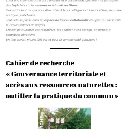
C’est une communauté d’enseignantes et d’enseignants qui créent et partagent
des
logiciels
et des
ressources éducatives libres
.
Ces outils sont conçus pour être utiles à leurs collègues et à leurs élèves, dans leur
pratique quotidienne.
Tout cela se passe dans un
espace de travail collaboratif
en ligne, qui rassemble
plusieurs milliers de projets.
Chacun peut utiliser ces ressources, les adapter à ses besoins, et surtout, y
contribuer librement.
Un lieu ouvert, vivant, fait par et pour la communauté éducative !
Cahier de recherche
« Gouvernance territoriale et
accès aux ressources naturelles :
outiller la pratique du commun »