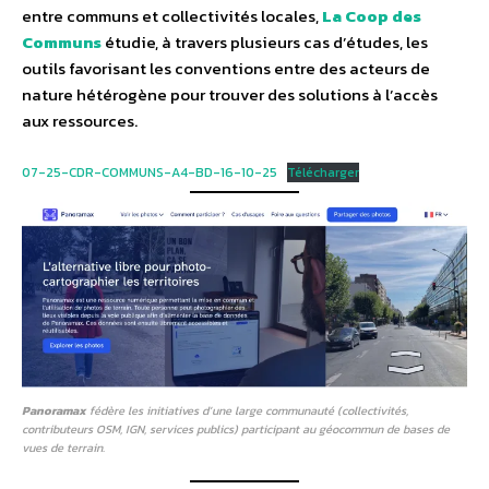
entre communs et collectivités locales,
La Coop des
Communs
étudie, à travers plusieurs cas d’études, les
outils favorisant les conventions entre des acteurs de
nature hétérogène pour trouver des solutions à l’accès
aux ressources.
07-25-CDR-COMMUNS-A4-BD-16-10-25
Télécharger
Panoramax
fédère les initiatives d’une large communauté (collectivités,
contributeurs OSM, IGN, services publics) participant au géocommun de bases de
vues de terrain.