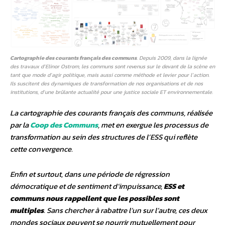
Cartographie des courants français des communs
. Depuis 2009, dans la lignée
des travaux d’Elinor Ostrom, les communs sont revenus sur le devant de la scène en
tant que mode d’agir politique, mais aussi comme méthode et levier pour l’action.
Ils suscitent des dynamiques de transformation de nos organisations et de nos
institutions, d’une brûlante actualité pour une justice sociale ET environnementale.
La cartographie des courants français des communs, réalisée
par la
Coop des Communs
, met en exergue les processus de
transformation au sein des structures de l’ESS qui reflète
cette convergence.
Enfin et surtout, dans une période de régression
démocratique et de sentiment d’impuissance,
ESS et
communs nous rappellent que les possibles sont
multiples
. Sans chercher à rabattre l’un sur l’autre, ces deux
mondes sociaux peuvent se nourrir mutuellement pour