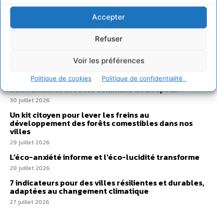
Sur Cdurable
Accepter
Refuser
Comment le sol français a perdu sa mémoire
hydrique et déréglé tout le territoire (2020-2026)
Voir les préférences
2 août 2026
Politique de cookies
Politique de confidentialité
Développer notre attention aux espèces vivantes
non humaines avec les communs de Zoepolis
30 juillet 2026
Un kit citoyen pour lever les freins au
développement des forêts comestibles dans nos
villes
29 juillet 2026
L’éco-anxiété informe et l’éco-lucidité transforme
28 juillet 2026
7 indicateurs pour des villes résilientes et durables,
adaptées au changement climatique
27 juillet 2026