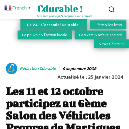
Cdurable !
French
▼
Solutions pour agir & coopérer avec le Vivant
PHVA - L'essentiel Cdurable !
L'être & les liens
Le pouvoir & l'action locale
Le vivant & refaire société
News Sélection
Rédaction Cdurable
9 septembre 2008
Actualisé le :
25 janvier 2024
Les 11 et 12 octobre
participez au 6ème
Salon des Véhicules
Propres de Martigues