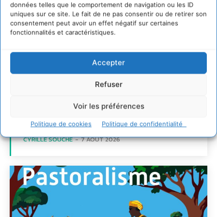
données telles que le comportement de navigation ou les ID
uniques sur ce site. Le fait de ne pas consentir ou de retirer son
consentement peut avoir un effet négatif sur certaines
Transformer les
fonctionnalités et caractéristiques.
territoires par le
dialogue et la
Accepter
coopération avec un
Refuser
Commun
d’Accompagnement des
Voir les préférences
Transitions
Politique de cookies
Politique de confidentialité
CYRILLE SOUCHE
-
7 AOÛT 2026