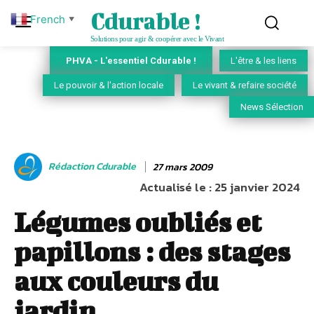
Cdurable !
French
▼
Solutions pour agir & coopérer avec le Vivant
PHVA - L'essentiel Cdurable !
L'être & les liens
Le pouvoir & l'action locale
Le vivant & refaire société
News Sélection
Rédaction Cdurable
27 mars 2009
Actualisé le :
25 janvier 2024
Légumes oubliés et
papillons : des stages
aux couleurs du
jardin