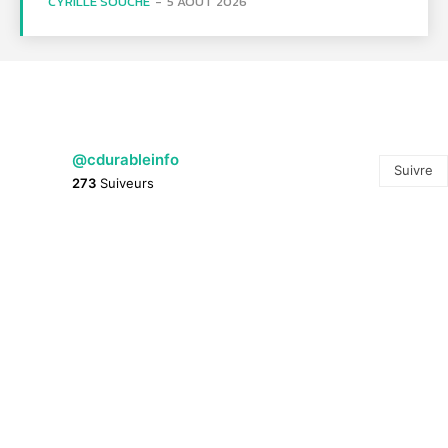
CYRILLE SOUCHE
-
5 AOÛT 2026
@cdurableinfo
Suivre
273
Suiveurs