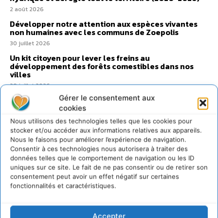
2 août 2026
Développer notre attention aux espèces vivantes
non humaines avec les communs de Zoepolis
30 juillet 2026
Un kit citoyen pour lever les freins au
développement des forêts comestibles dans nos
villes
29 juillet 2026
Gérer le consentement aux
L’éco-anxiété informe et l’éco-lucidité transforme
cookies
28 juillet 2026
Nous utilisons des technologies telles que les cookies pour
7 indicateurs pour des villes résilientes et durables,
stocker et/ou accéder aux informations relatives aux appareils.
adaptées au changement climatique
Nous le faisons pour améliorer l’expérience de navigation.
27 juillet 2026
Consentir à ces technologies nous autorisera à traiter des
données telles que le comportement de navigation ou les ID
uniques sur ce site. Le fait de ne pas consentir ou de retirer son
consentement peut avoir un effet négatif sur certaines
fonctionnalités et caractéristiques.
Accepter