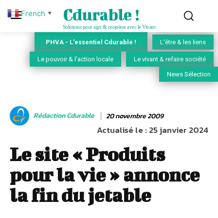
Cdurable !
French
▼
Solutions pour agir & coopérer avec le Vivant
PHVA - L'essentiel Cdurable !
L'être & les liens
Le pouvoir & l'action locale
Le vivant & refaire société
News Sélection
Rédaction Cdurable
20 novembre 2009
Actualisé le :
25 janvier 2024
Le site « Produits
pour la vie » annonce
la fin du jetable