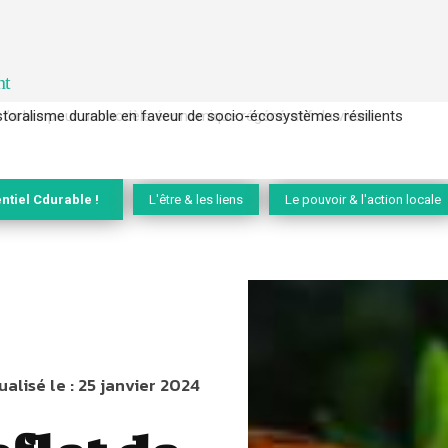
nt
l’arbre pour un modèle économique régénératif du vivant …
ntiel Cdurable !
L'être & les liens
Le pouvoir & l'action locale
ualisé le :
25 janvier 2024