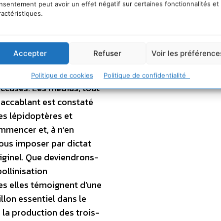
ses premiers temps. Mais
nsentement peut avoir un effet négatif sur certaines fonctionnalités et
ractéristiques.
miques que nous déversons
ole, toujours en toute
écaution, c’est plus de
Accepter
Refuser
Voir les préférence
isparu de certaines
 autres abominables poisons
Politique de cookies
Politique de confidentialité
ccusés. Les médias, tout
l accablant est constaté
es lépidoptères et
ommencer et, à n’en
nous imposer par dictat
riginel. Que deviendrons-
ollinisation
es elles témoignent d’une
illon essentiel dans le
 la production des trois-