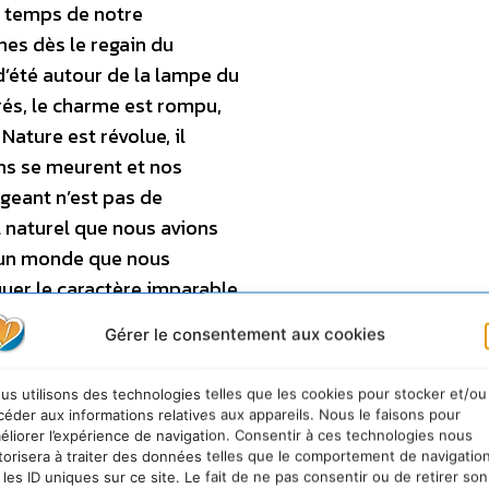
au temps de notre
es dès le regain du
’été autour de la lampe du
rés, le charme est rompu,
Nature est révolue, il
ons se meurent et nos
ligeant n’est pas de
l naturel que nous avions
d’un monde que nous
uer le caractère imparable
.
Gérer le consentement aux cookies
 assassinées par la
us utilisons des technologies telles que les cookies pour stocker et/ou
des de l’homme, nous
céder aux informations relatives aux appareils. Nous le faisons pour
vant la lettre, voilà
éliorer l’expérience de navigation. Consentir à ces technologies nous
torisera à traiter des données telles que le comportement de navigatio
re est sur Terre et
 les ID uniques sur ce site. Le fait de ne pas consentir ou de retirer son