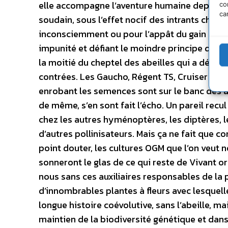
elle accompagne l’aventure humaine depuis 
co
ca
soudain, sous l’effet nocif des intrants chi
inconsciemment ou pour l’appât du gain agric
impunité et défiant le moindre principe de pr
la moitié du cheptel des abeilles qui a déjà d
contrées. Les Gaucho, Régent TS, Cruiser et
enrobant les semences sont sur le banc des a
de même, s’en sont fait l’écho. Un pareil recu
chez les autres hyménoptères, les diptères, l
d’autres pollinisateurs. Mais ça ne fait que c
point douter, les cultures OGM que l’on veut 
sonneront le glas de ce qui reste de Vivant o
nous sans ces auxiliaires responsables de la p
d’innombrables plantes à fleurs avec lesquell
longue histoire coévolutive, sans l’abeille, ma
maintien de la biodiversité génétique et dans