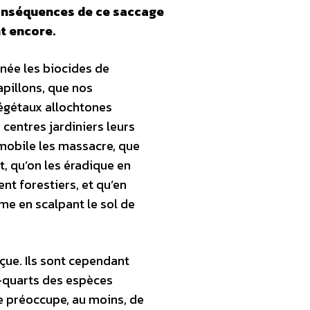
conséquences de ce saccage
nt encore.
nnée les biocides de
apillons, que nos
 végétaux allochtones
 centres jardiniers leurs
omobile les massacre, que
t, qu’on les éradique en
t forestiers, et qu’en
me en scalpant le sol de
çue. Ils sont cependant
is-quarts des espèces
e préoccupe, au moins, de