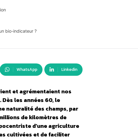
ion
un bio-indicateur ?
WhatsApp
Linkedin
aient et agrémentaient nos
 Dès les années 60, le
e naturalité des champs, par
millions de kilomètres de
ocentriste d’une agriculture
s cultivées et de faciliter