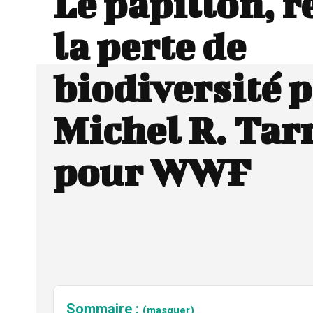
Le papillon, r
la perte de
biodiversité 
Michel R. Tar
pour WWF
Sommaire :
(masquer)