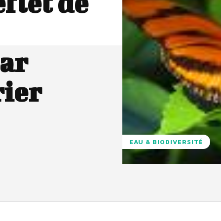
eflet de
par
rier
EAU & BIODIVERSITÉ