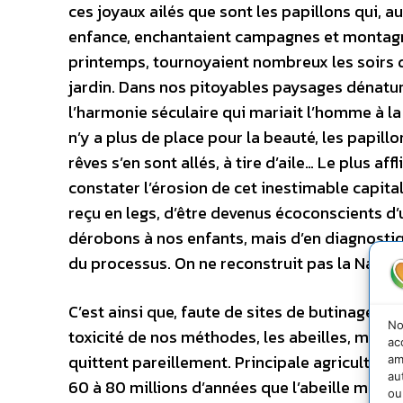
ces joyaux ailés que sont les papillons qui, 
enfance, enchantaient campagnes et montagn
printemps, tournoyaient nombreux les soirs d
jardin. Dans nos pitoyables paysages dénatu
l’harmonie séculaire qui mariait l’homme à la 
n’y a plus de place pour la beauté, les papill
rêves s’en sont allés, à tire d’aile… Le plus aff
constater l’érosion de cet inestimable capita
reçu en legs, d’être devenus écoconscients 
dérobons à nos enfants, mais d’en diagnostiq
du processus. On ne reconstruit pas la Nature
C’est ainsi que, faute de sites de butinage ou
No
toxicité de nos méthodes, les abeilles, mala
ac
quittent pareillement. Principale agricultrice a
am
au
60 à 80 millions d’années que l’abeille mellifè
ou