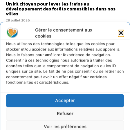
Un kit citoyen pour lever les freins au
développement des forêts comestibles dans nos
villes
29 juillet 2026
L’éco-anxiété informe et l’éco-lucidité transforme
Gérer le consentement aux
28 juillet 2026
cookies
7 indicateurs pour des villes résilientes et durables,
Nous utilisons des technologies telles que les cookies pour
adaptées au changement climatique
stocker et/ou accéder aux informations relatives aux appareils.
Nous le faisons pour améliorer l’expérience de navigation.
27 juillet 2026
Consentir à ces technologies nous autorisera à traiter des
données telles que le comportement de navigation ou les ID
uniques sur ce site. Le fait de ne pas consentir ou de retirer son
consentement peut avoir un effet négatif sur certaines
fonctionnalités et caractéristiques.
Accepter
Refuser
Voir les préférences