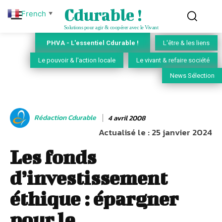
Cdurable !
French
▼
Solutions pour agir & coopérer avec le Vivant
PHVA - L'essentiel Cdurable !
L'être & les liens
Le pouvoir & l'action locale
Le vivant & refaire société
News Sélection
Rédaction Cdurable
4 avril 2008
Actualisé le :
25 janvier 2024
Les fonds
d’investissement
éthique : épargner
pour le