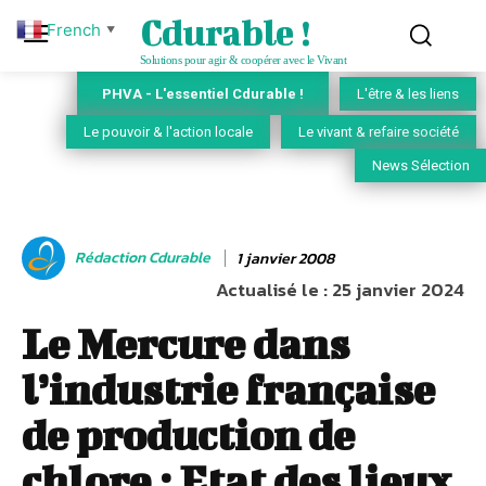
Cdurable !
French
▼
Solutions pour agir & coopérer avec le Vivant
PHVA - L'essentiel Cdurable !
L'être & les liens
Le pouvoir & l'action locale
Le vivant & refaire société
News Sélection
Rédaction Cdurable
1 janvier 2008
Actualisé le :
25 janvier 2024
Le Mercure dans
l’industrie française
de production de
chlore : Etat des lieux