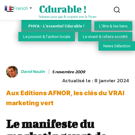
Cdurable !
French
▼
Solutions pour agir & coopérer avec le Vivant
PHVA - L'essentiel Cdurable !
L'être & les liens
Le pouvoir & l'action locale
Le vivant & refaire société
News Sélection
David Naulin
5 novembre 2009
Actualisé le :
8 janvier 2024
Aux Editions AFNOR, les clés du VRAI
marketing vert
Le manifeste du