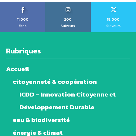
11,000
200
18,000
Fans
Suiveurs
Suiveurs
Rubriques
Accueil
citoyenneté & coopération
ICDD – Innovation Citoyenne et
Développement Durable
eau & biodiversité
énergie & climat