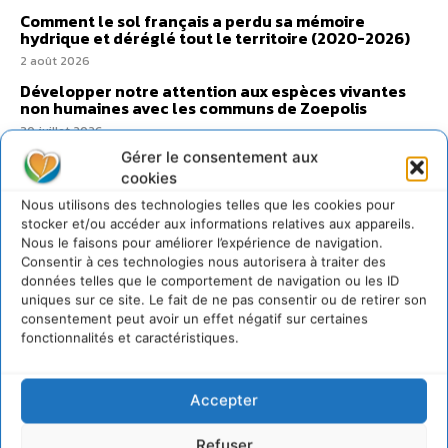
Comment le sol français a perdu sa mémoire
hydrique et déréglé tout le territoire (2020-2026)
2 août 2026
Développer notre attention aux espèces vivantes
non humaines avec les communs de Zoepolis
30 juillet 2026
Gérer le consentement aux
Un kit citoyen pour lever les freins au
développement des forêts comestibles dans nos
cookies
villes
Nous utilisons des technologies telles que les cookies pour
29 juillet 2026
stocker et/ou accéder aux informations relatives aux appareils.
Nous le faisons pour améliorer l’expérience de navigation.
L’éco-anxiété informe et l’éco-lucidité transforme
Consentir à ces technologies nous autorisera à traiter des
28 juillet 2026
données telles que le comportement de navigation ou les ID
7 indicateurs pour des villes résilientes et durables,
uniques sur ce site. Le fait de ne pas consentir ou de retirer son
adaptées au changement climatique
consentement peut avoir un effet négatif sur certaines
fonctionnalités et caractéristiques.
27 juillet 2026
Accepter
Refuser