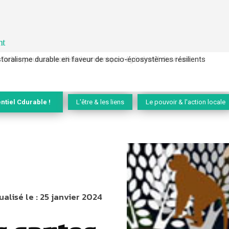
nt
l’arbre pour un modèle économique régénératif du vivant …
ntiel Cdurable !
L'être & les liens
Le pouvoir & l'action locale
ualisé le :
25 janvier 2024