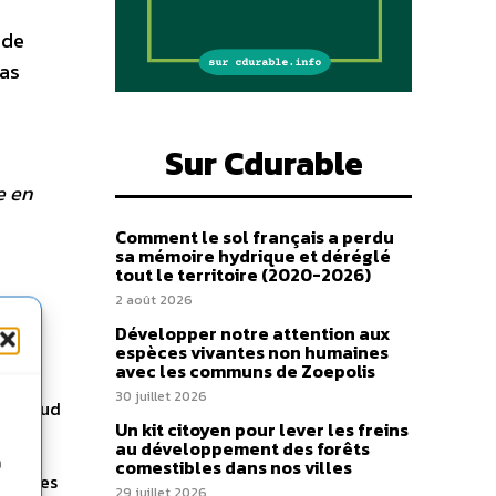
 de
las
Sur Cdurable
e en
Comment le sol français a perdu
sa mémoire hydrique et déréglé
tout le territoire (2020-2026)
2 août 2026
Développer notre attention aux
espèces vivantes non humaines
avec les communs de Zoepolis
30 juillet 2026
hère Sud
Un kit citoyen pour lever les freins
n
au développement des forêts
tent
n
comestibles dans nos villes
omme des
29 juillet 2026