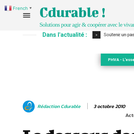
Cdurable !
French
▼
Solutions pour agir & coopérer avec le viva
Dans l'actualité :
S’inspirer de 
>
PHVA - L'esse
3 octobre 2010
Rédaction Cdurable
Act