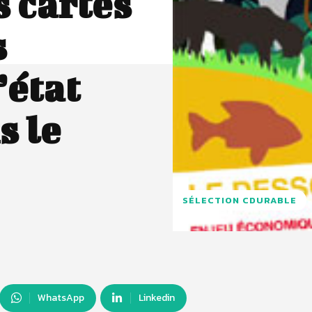
s cartes
s
’état
s le
SÉLECTION CDURABLE
WhatsApp
Linkedin