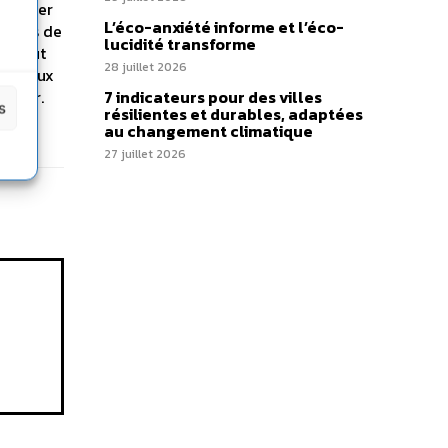
ntraîner
L’éco-anxiété informe et l’éco-
iniers de
lucidité transforme
il faut
28 juillet 2026
 verreux
uvoir.
7 indicateurs pour des villes
s
résilientes et durables, adaptées
au changement climatique
27 juillet 2026