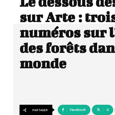
Le dessous de
sur Arte : troi
numéros sur l
des forêts dan
monde
Facebook
X
PARTAGER