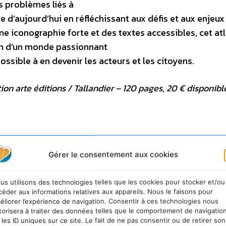
es problèmes liés à
d’aujourd’hui en réfléchissant aux défis et aux enjeux
ne iconographie forte et des textes accessibles, cet at
on d’un monde passionnant
 possible à en devenir les acteurs et les citoyens.
ion arte éditions / Tallandier – 120 pages, 20 € disponibl
Gérer le consentement aux cookies
s numéros sur l’état des forêts dans le monde
us utilisons des technologies telles que les cookies pour stocker et/ou
certain nombre d’amalgammes ne soit pas fait entre l’hémisp
céder aux informations relatives aux appareils. Nous le faisons pour
e spécialité de certaines ONG. Par ailleurs, ces mêmes ONG, e
éliorer l’expérience de navigation. Consentir à ces technologies nous
 en matière d’exploitation forestière ou de déforestation, jet
torisera à traiter des données telles que le comportement de navigatio
ardés de certifications et qui malgré cela, sont considéré c
 les ID uniques sur ce site. Le fait de ne pas consentir ou de retirer son