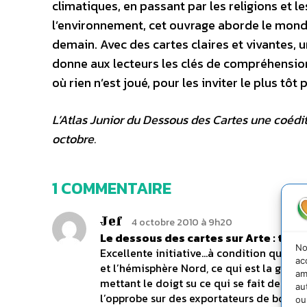
climatiques, en passant par les religions et l
l’environnement, cet ouvrage aborde le monde 
demain. Avec des cartes claires et vivantes, u
donne aux lecteurs les clés de compréhensi
où rien n’est joué, pour les inviter le plus tôt
L’Atlas Junior du Dessous des Cartes une coédit
octobre.
1 COMMENTAIRE
Jef
4 octobre 2010 à 9h20
Le dessous des cartes sur Arte : troi
No
Excellente initiative…à condition qu’un 
ac
et l’hémisphère Nord, ce qui est la grand
am
mettant le doigt su ce qui se fait de mal
au
l’opprobe sur des exportateurs de bois b
ou