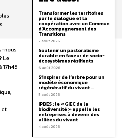
Transformer les territoires
ples
par le dialogue et la
coopération avec un Commun
s
d’Accompagnement des
Transitions
7 août 2026
ns-nous
Soutenir un pastoralisme
durable en faveur de socio-
?
Le
écosystèmes résilients
à 17h45
6 août 2026
S’inspirer de l’arbre pour un
modèle économique
régénératif du vivant …
ique,
5 août 2026
IPBES : le « GIEC de la
 et
biodiversité » appelle les
entreprises à devenir des
alliées du vivant
4 août 2026