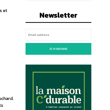
s et
Newsletter
JE M'ABONNE
uchard.
ts