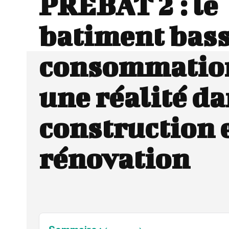
PREBAT 2 : le
batiment bas
consommation
une réalité da
construction e
rénovation