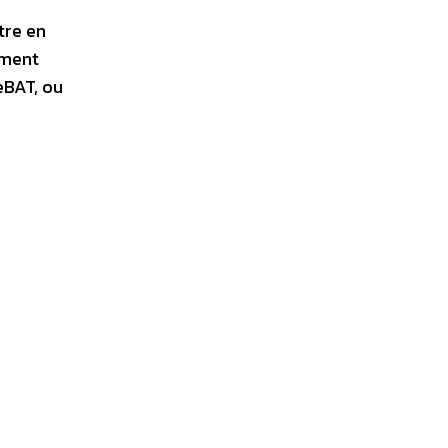
tre en
ement
eBAT, ou