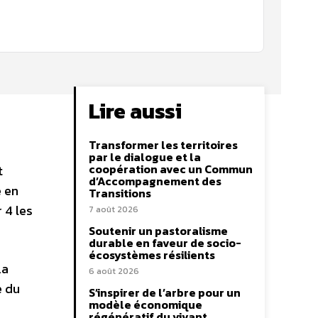
Lire aussi
Transformer les territoires
par le dialogue et la
coopération avec un Commun
t
d’Accompagnement des
e en
Transitions
 4 les
7 août 2026
Soutenir un pastoralisme
durable en faveur de socio-
écosystèmes résilients
a
6 août 2026
e du
S’inspirer de l’arbre pour un
modèle économique
régénératif du vivant …