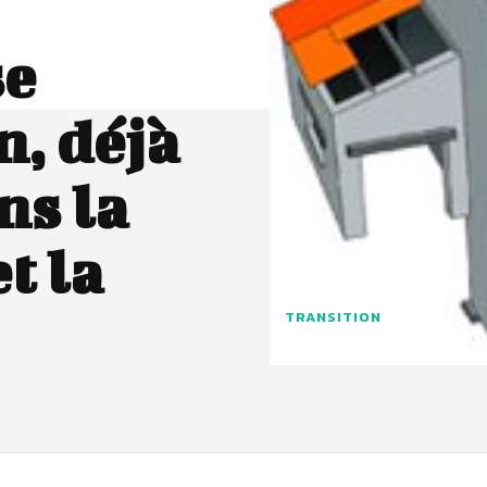
se
, déjà
ns la
t la
TRANSITION