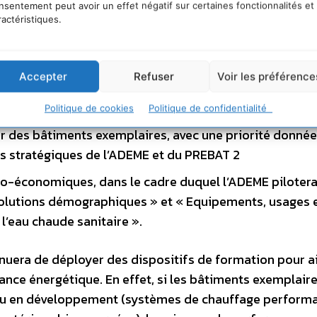
nsentement peut avoir un effet négatif sur certaines fonctionnalités et
r du PREBAT 1, l’ADEME prolonge cette année son rôle 
ractéristiques.
 en poursuivant sa collaboration avec le PREBAT 2 tan
nsi lancées les actions suivantes :
Accepter
Refuser
Voir les préférence
âtiments et îlots à énergie positive et à bilan carbone
nts d’Avenir
Politique de cookies
Politique de confidentialité
 des bâtiments exemplaires, avec une priorité donnée 
s stratégiques de l’ADEME et du PREBAT 2
o-économiques, dans le cadre duquel l’ADEME piloter
évolutions démographiques » et « Equipements, usages 
’eau chaude sanitaire ».
uera de déployer des dispositifs de formation pour ai
mance énergétique. En effet, si les bâtiments exemplair
 ou en développement (systèmes de chauffage performa