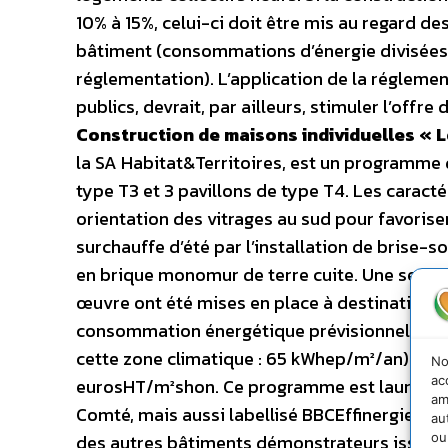
10% à 15%, celui-ci doit être mis au regard de
bâtiment (consommations d’énergie divisées 
réglementation). L’application de la réglemen
publics, devrait, par ailleurs, stimuler l’offre
Construction de maisons individuelles «
la SA Habitat&Territoires, est un programme de
type T3 et 3 pavillons de type T4. Les caracté
orientation des vitrages au sud pour favorise
surchauffe d’été par l’installation de brise-so
en brique monomur de terre cuite. Une sensibil
œuvre ont été mises en place à destination de
consommation énergétique prévisionnelle de 
cette zone climatique : 65 kWhep/m²/an). Le c
No
ac
eurosHT/m²shon. Ce programme est lauréat d’
am
Comté, mais aussi labellisé BBCEffinergie. Ret
au
ou
des autres bâtiments démonstrateurs issus 