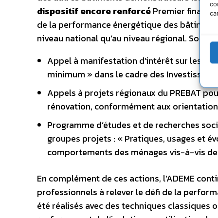
co
dispositif encore renforcé
Premier financeu
ca
de la performance énergétique des bâtiments,
niveau national qu’au niveau régional. Sont ai
Appel à manifestation d’intérêt sur les « b
minimum » dans le cadre des Investisseme
Appels à projets régionaux du PREBAT pour
rénovation, conformément aux orientation
Programme d’études et de recherches soci
groupes projets : « Pratiques, usages et 
comportements des ménages vis-à-vis de l
En complément de ces actions, l’ADEME contin
professionnels à relever le défi de la perfor
été réalisés avec des techniques classiques