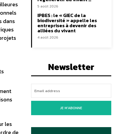
illeures
5 août 2026
ionnels
IPBES : le « GIEC de la
biodiversité » appelle les
s dans
entreprises à devenir des
tiques
alliées du vivant
projets
4 août 2026
Newsletter
ts
mment
isons
JE M'ABONNE
r les
ordre de