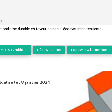
nt
l’arbre pour un modèle économique régénératif du vivant …
ntiel Cdurable !
L'être & les liens
Le pouvoir & l'action locale
tualisé le :
8 janvier 2024
u