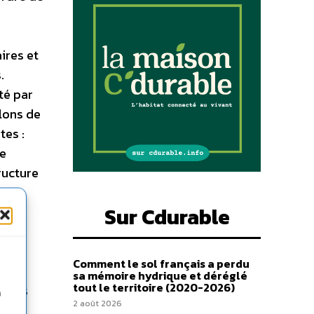
ires et
.
té par
llons de
tes :
de
ructure
se en
Sur Cdurable
une
ans
4
Comment le sol français a perdu
che-
sa mémoire hydrique et déréglé
tout le territoire (2020-2026)
celles
n
2 août 2026
n