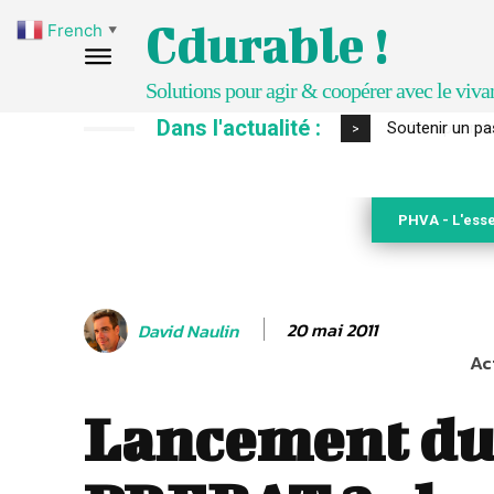
Cdurable !
French
▼
Solutions pour agir & coopérer avec le viva
Dans l'actualité :
S’inspirer de 
>
PHVA - L'esse
20 mai 2011
David Naulin
Ac
Lancement d