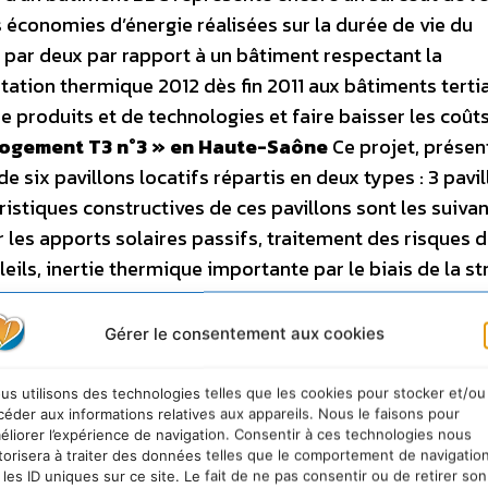
s économies d’énergie réalisées sur la durée de vie du
par deux par rapport à un bâtiment respectant la
tation thermique 2012 dès fin 2011 aux bâtiments tertia
 de produits et de technologies et faire baisser les coûts
 Logement T3 n°3 » en Haute-Saône
Ce projet, présen
 six pavillons locatifs répartis en deux types : 3 pavi
ristiques constructives de ces pavillons sont les suivan
r les apports solaires passifs, traitement des risques 
leils, inertie thermique importante par le biais de la st
isation sur l’étanchéité à l’air et les techniques de mi
s différents acteurs de ce projet. Le projet présente 
Gérer le consentement aux cookies
59,05 kWhep/m²/an (niveau du label BBC Effinergie d
oût des travaux, pour l’ensemble du projet, est de 105
us utilisons des technologies telles que les cookies pour stocker et/ou
céder aux informations relatives aux appareils. Nous le faisons pour
un appel à projet lancé par l’ADEME et la Région Fran
éliorer l’expérience de navigation. Consentir à ces technologies nous
rouvez la fiche détaillée de cette opération, ainsi que 
torisera à traiter des données telles que le comportement de navigatio
 les ID uniques sur ce site. Le fait de ne pas consentir ou de retirer son
du PREBAT, sur
www.observatoirebbc.org
.
PREBAT 2 : u