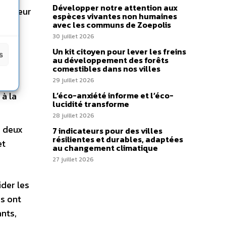
Développer notre attention aux
d’acteur
espèces vivantes non humaines
t au
avec les communs de Zoepolis
30 juillet 2026
Un kit citoyen pour lever les freins
s
au développement des forêts
comestibles dans nos villes
29 juillet 2026
à la
L’éco-anxiété informe et l’éco-
lucidité transforme
28 juillet 2026
a deux
7 indicateurs pour des villes
résilientes et durables, adaptées
et
au changement climatique
27 juillet 2026
der les
es ont
nts,