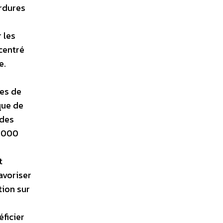
ordures
 les
centré
e.
les de
que de
 des
 3000
t
avoriser
tion sur
éficier