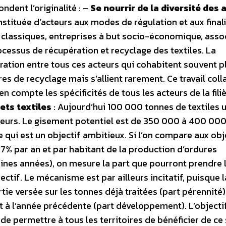
ndent l’originalité : –
Se nourrir de la diversité des 
onstituée d’acteurs aux modes de régulation et aux final
s classiques, entreprises à but socio-économique, asso
rocessus de récupération et recyclage des textiles. La
ation entre tous ces acteurs qui cohabitent souvent p
es de recyclage mais s’allient rarement. Ce travail coll
n compte les spécificités de tous les acteurs de la filiè
ets textiles
: Aujourd’hui 100 000 tonnes de textiles 
ateurs. Le gisement potentiel est de 350 000 à 400 00
ce qui est un objectif ambitieux. Si l’on compare aux obj
 7% par an et par habitant de la production d’ordures
ines années), on mesure la part que pourront prendre 
ectif. Le mécanisme est par ailleurs incitatif, puisque l
tie versée sur les tonnes déjà traitées (part pérennité)
t à l’année précédente (part développement). L’objecti
, de permettre à tous les territoires de bénéficier de ce