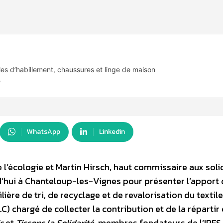
iles d’habillement, chaussures et linge de maison
e
WhatsApp
Linkedin
 l’écologie et Martin Hirsch, haut commissaire aux soli
d’hui à Chanteloup-les-Vignes pour présenter l’apport 
lière de tri, de recyclage et de revalorisation du textil
C) chargé de collecter la contribution et de la répartir
s
et
Tissons la Solidarité
, membres fondateurs de l’IRFS 