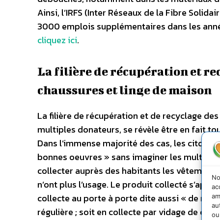
Ainsi, l’IRFS (Inter Réseaux de la Fibre Solid
3000 emplois supplémentaires dans les anné
cliquez ici
.
La filière de récupération et re
chaussures et linge de maison
La filière de récupération et de recyclage des
multiples donateurs, se révèle être en fait t
Dans l’immense majorité des cas, les citoyens
bonnes oeuvres » sans imaginer les multiples
collecter auprès des habitants les vêtements,
No
n’ont plus l’usage. Le produit collecté s’appell
ac
collecte au porte à porte dite aussi « de rue
am
au
régulière ; soit en collecte par vidage de co
ou