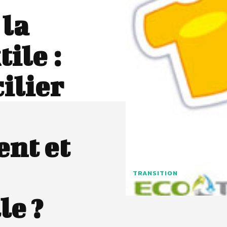
la
tile :
ilier
nt et
TRANSITION
le ?