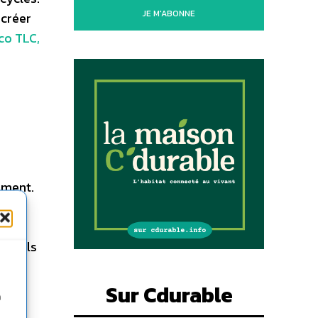
JE M'ABONNE
 créer
co TLC,
ement.
 aux
ont ils
oit en
uence
Sur Cdurable
n
s