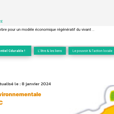
nt
EC de la biodiversité » appelle les entreprises à devenir des alliées du 
ntiel Cdurable !
L'être & les liens
Le pouvoir & l'action locale
tualisé le :
8 janvier 2024
nvironnementale
LC