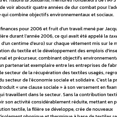
t de voir aboutir quatre années de dur combat pour l’a
e
qui combine objectifs environnementaux et sociaux.
inances pour 2006 et fruit d’un travail mené par Jacq
lière durant l’année 2006, ce qui avait été appelé la
tax
 d’un centime d’euro) sur chaque vêtement mis sur le 
ration du textile et le développement des emplois d’ins
ginal et précurseur, combinant objectifs environnement
d’un partenariat exemplaire entre les entreprises de fab
t le secteur de la récupération des textiles usagés, reg
 secteur de l’économie sociale et solidaire. C’est la 
roduit « une clause sociale » à son versement en fixan
i travaillent dans le secteur. Sans la contribution textil
voir son activité considérablement réduite, mettant en p
ution textile, la filière se développe, crée de nouveaux
solement phonique et thermique à base de textiles re