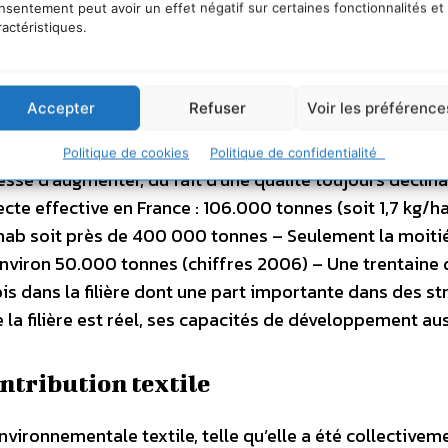
villes ou sur les parkings d’immeubles et des super m
nsentement peut avoir un effet négatif sur certaines fonctionnalités et
ractéristiques.
 ensuite vidés au minimum une fois par semaine par des
ations successives de tri (écrémage, tri tapis, tri vocal
êtements en plus de 300 catégories. En fonction de la 
Accepter
Refuser
Voir les préférence
 comprise entre 75% et 85%. Les 10 à 20% de textiles non
rop déchiré et/ou en matière non-recyclable. Il est ras
Politique de cookies
Politique de confidentialité
essé d’augmenter, du fait d’une qualité toujours déclin
ecte effective en France : 106.000 tonnes (soit 1,7 kg/h
n/hab soit près de 400 000 tonnes – Seulement la moiti
 environ 50.000 tonnes (chiffres 2006) – Une trentaine 
is dans la filière dont une part importante dans des st
e la filière est réel, ses capacités de développement aus
ontribution textile
 environnementale textile, telle qu’elle a été collectivem