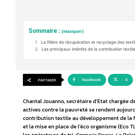
Sommaire :
(masquer)
La filière de récupération et recyclage des text
Les principaux intérêts de la contribution textil
Facebook
X
PARTAGER
Chantal Jouanno, secrétaire d’Etat chargée de
actives contre la pauvreté se rendent aujour
contribution textile au développement de la fi
et la mise en place de l’éco organisme (Eco TL
les opérateurs de tri.
Emmaüs France
,
Le Relai