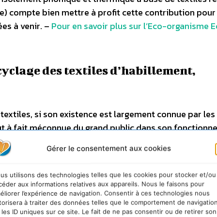
aire) compte bien mettre à profit cette contribution pour
es à venir. –
Pour en savoir plus sur l’Eco-organisme E
cyclage des textiles d’habillement,
 textiles, si son existence est largement connue par les
out à fait méconnue du grand public dans son fonctionn
 pensent que les textiles collectés sont redistribués «
Gérer le consentement aux cookies
 utilisations possibles. –
La collecte
: Elle consiste à
 chaussures, linge de maison, jouets et maroquinerie d
us utilisons des technologies telles que les cookies pour stocker et/ou
e, dans le jargon, « l’original ». La collecte s’effectue s
céder aux informations relatives aux appareils. Nous le faisons pour
 », par opérations ponctuelles ou systématiques à fréq
éliorer l’expérience de navigation. Consentir à ces technologies nous
torisera à traiter des données telles que le comportement de navigatio
nteneurs remplis par apport volontaire des habitants. De
 les ID uniques sur ce site. Le fait de ne pas consentir ou de retirer son