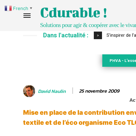
Cdurable !
French
▼
Solutions pour agir & coopérer avec le viva
Dans l'actualité :
IPBES : le « GI
>
PHVA - L'esse
25 novembre 2009
David Naulin
Ac
Mise en place de la contribution e
textile et de l’éco organisme Eco T