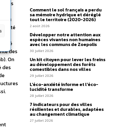
archés
Comment le sol français a perdu
sa mémoire hydrique et déréglé
 et/ou
tout le territoire (2020-2026)
qualité
2 août 2026
s
Développer notre attention aux
espèces vivantes non humaines
semblé
avec les communs de Zoepolis
ante des
30 juillet 2026
ab). On
Un kit citoyen pour lever les freins
au développement des forêts
é des
comestibles dans nos villes
de
29 juillet 2026
ructures
L’éco-anxiété informe et l’éco-
lucidité transforme
si.
28 juillet 2026
7 indicateurs pour des villes
résilientes et durables, adaptées
au changement climatique
27 juillet 2026
ent