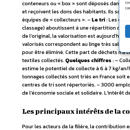
conteneurs ou « box » sont déposés dans les 
co
ca
et reçoivent les dons des habitants. Ils sont
équipes de « collecteurs ». –
Le tri
: Les opér
classage) aboutissent à une répartition des v
de l’original, la valorisation est aujourd’hui
valorisés correspondent au linge très sale, t
pour être éliminé. Cette part de déchets n’a c
textiles collectés.
Quelques chiffres
: – Coll
estime le potentiel de collecte à 6 à 7 kg/a
tonnages collectés sont triés en France soit
centres de tri sont répertoriés. – 3000 emplo
de l’économie sociale et solidaire. L’intérêt d
Les principaux intérêts de la c
Pour les acteurs de la filière, la contribution