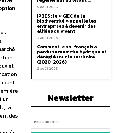
régénératif du vivant …
doption
5 août 2026
IPBES : le « GIEC de la
biodiversité » appelle les
entreprises à devenir des
alliées du vivant
ues
4 août 2026
e
Comment le sol français a
marché,
perdu sa mémoire hydrique et
déréglé tout le territoire
ertion
(2020-2026)
aux et
2 août 2026
rication
roupant
première
Newsletter
t un
e, la
éril des
cyclés.