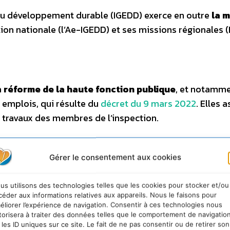
 du développement durable (IGEDD) exerce en outre
la m
ion nationale (l’Ae-IGEDD) et ses missions régionales 
a
réforme de la haute fonction publique
, et notamme
s emplois, qui résulte du
décret du 9 mars 2022
. Elles 
es travaux des membres de l’inspection.
iel
Gérer le consentement aux cookies
’Inspection générale de l’environnement et du développ
us utilisons des technologies telles que les cookies pour stocker et/ou
de l’environnement et du développement durable (CGED
céder aux informations relatives aux appareils. Nous le faisons pour
éliorer l’expérience de navigation. Consentir à ces technologies nous
torisera à traiter des données telles que le comportement de navigatio
ation et les missions de cette inspection.
 les ID uniques sur ce site. Le fait de ne pas consentir ou de retirer son