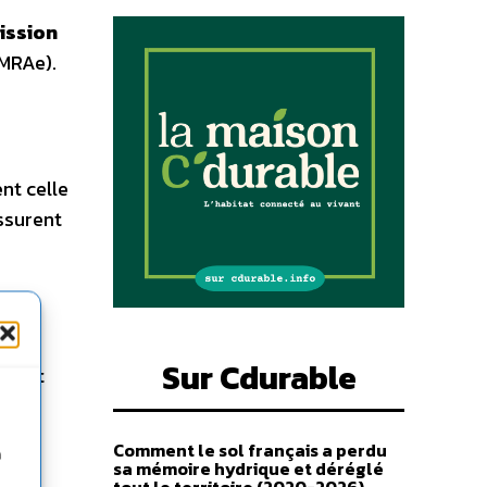
ission
(MRAe).
nt celle
assurent
Sur Cdurable
ement
D).
Comment le sol français a perdu
n
sa mémoire hydrique et déréglé