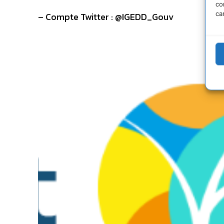
co
ca
– Compte Twitter : @IGEDD_Gouv