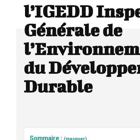
l’IGEDD Insp
Générale de
l’Environnem
du Développ
Durable
Sommaire :
(masquer)