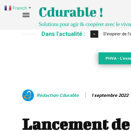
Cdurable !
French
▼
Solutions pour agir & coopérer avec le viva
Dans l'actualité :
S’inspirer de 
>
PHVA - L'esse
1 septembre 2022
Rédaction Cdurable
Lancement de