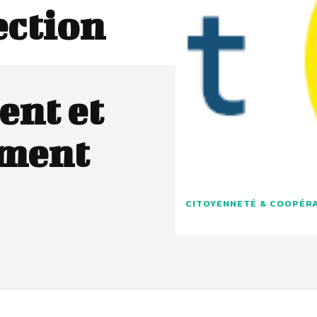
ection
ent et
ement
CITOYENNETÉ & COOPÉR