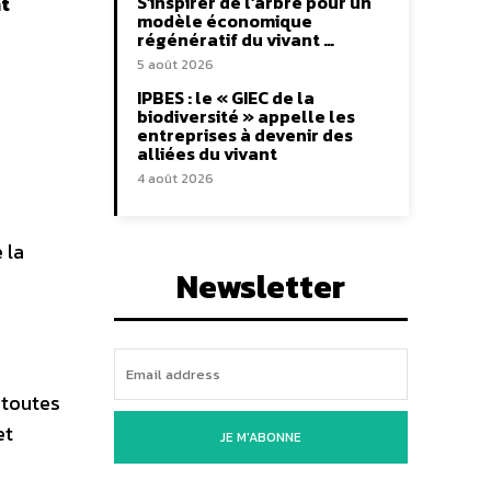
t
S’inspirer de l’arbre pour un
modèle économique
régénératif du vivant …
5 août 2026
IPBES : le « GIEC de la
biodiversité » appelle les
entreprises à devenir des
alliées du vivant
4 août 2026
 la
Newsletter
à toutes
et
JE M'ABONNE