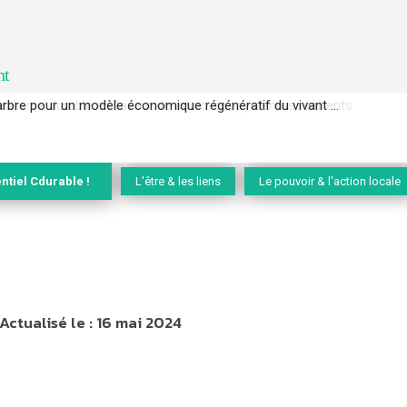
nt
l’arbre pour un modèle économique régénératif du vivant …
ntiel Cdurable !
L'être & les liens
Le pouvoir & l'action locale
Actualisé le :
16 mai 2024