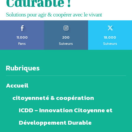
Cdurable !
Solutions pour agir & coopérer avec le vivant
11,000
200
18,000
Fans
Suiveurs
Suiveurs
Rubriques
Accueil
citoyenneté & coopération
ICDD – Innovation Citoyenne et
Développement Durable