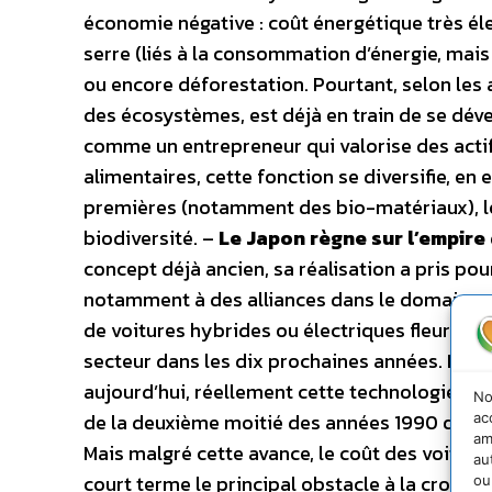
économie négative : coût énergétique très éle
serre (liés à la consommation d’énergie, mai
ou encore déforestation. Pourtant, selon les 
des écosystèmes, est déjà en train de se déve
comme un entrepreneur qui valorise des actif
alimentaires, cette fonction se diversifie, en
premières (notamment des bio-matériaux), le 
biodiversité. –
Le Japon règne sur l’empire 
concept déjà ancien, sa réalisation a pris pou
notamment à des alliances dans le domaine d
de voitures hybrides ou électriques fleurisse
secteur dans les dix prochaines années. Peu
aujourd’hui, réellement cette technologie et 
No
de la deuxième moitié des années 1990 quand 
ac
am
Mais malgré cette avance, le coût des voitures
au
court terme le principal obstacle à la croiss
ou