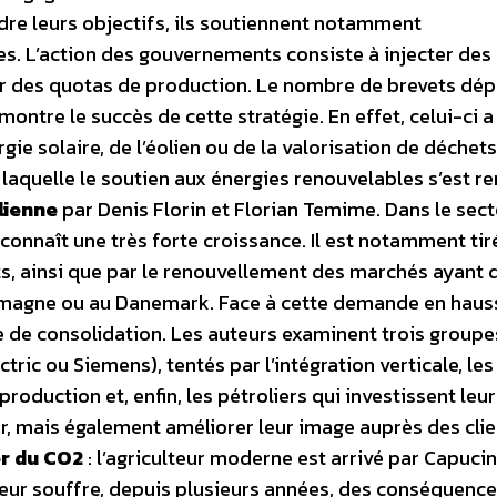
dre leurs objectifs, ils soutiennent notamment
es. L’action des gouvernements consiste à injecter des
urer des quotas de production. Le nombre de brevets dé
ntre le succès de cette stratégie. En effet, celui-ci a
ie solaire, de l’éolien ou de la valorisation de déchet
 laquelle le soutien aux énergies renouvelables s’est re
olienne
par Denis Florin et Florian Temime. Dans le sec
connaît une très forte croissance. Il est notamment tiré
s, ainsi que par le renouvellement des marchés ayant 
emagne ou au Danemark. Face à cette demande en hauss
se de consolidation. Les auteurs examinent trois groupe
tric ou Siemens), tentés par l’intégration verticale, les
 production et, enfin, les pétroliers qui investissent leu
r, mais également améliorer leur image auprès des clie
er du CO2
: l’agriculteur moderne est arrivé par Capuci
teur souffre, depuis plusieurs années, des conséquence