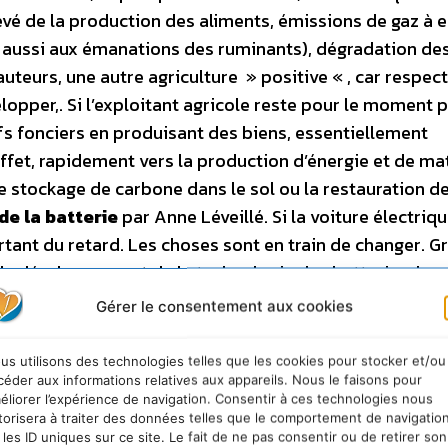
vé de la production des aliments, émissions de gaz à e
s aussi aux émanations des ruminants), dégradation des
auteurs, une autre agriculture » positive « , car respe
lopper,. Si l’exploitant agricole reste pour le moment 
s fonciers en produisant des biens, essentiellement
 effet, rapidement vers la production d’énergie et de ma
stockage de carbone dans le sol ou la restauration de
de la batterie
par Anne Léveillé. Si la voiture électriq
rtant du retard. Les choses sont en train de changer. G
u développement de la technologie des batteries, les 
nt et on s’attend à une croissance sans précédent de c
Gérer le consentement aux cookies
 de constructeurs ou équipementiers occidentaux maîtr
le Japon a pris une sérieuse avance. L’offensive japona
us utilisons des technologies telles que les cookies pour stocker et/ou
l’Archipel a décidé d’occuper la place de leader du m
céder aux informations relatives aux appareils. Nous le faisons pour
éliorer l’expérience de navigation. Consentir à ces technologies nous
 hybrides et électriques reste élevé, ce qui risque d’êt
torisera à traiter des données telles que le comportement de navigatio
ance du secteur. –
La Silicon Valley se met au vert
par 
 les ID uniques sur ce site. Le fait de ne pas consentir ou de retirer son