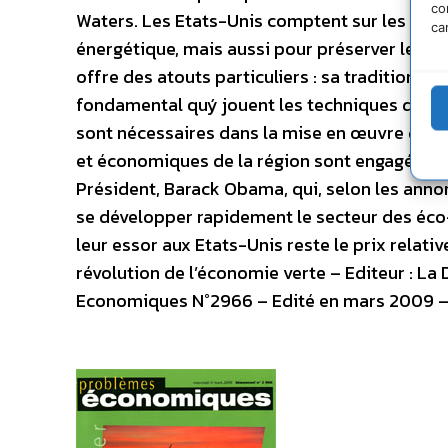
co
Waters. Les Etats-Unis comptent sur les éco
ca
énergétique, mais aussi pour préserver leur co
offre des atouts particuliers : sa tradition d’
fondamental quý jouent les techniques de l’i
sont nécessaires dans la mise en œuvre de n
et économiques de la région sont engagés da
Président, Barack Obama, qui, selon les annon
se développer rapidement le secteur des éco-i
leur essor aux Etats-Unis reste le prix relati
révolution de l’économie verte – Editeur : L
Economiques N°2966 – Edité en mars 2009 – 48