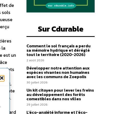
ffet de
 sols
ctueuse
perçu
Sur Cdurable
tières
Comment le sol français a perdu
 la
sa mémoire hydrique et déréglé
tout le territoire (2020-2026)
ue est un
2 août 2026
râce
Développer notre attention aux
projets
espèces vivantes non humaines
e
avec les communs de Zoepolis
isent,
30 juillet 2026
Un kit citoyen pour lever les freins
ise date
au développement des forêts
arché.
comestibles dans nos villes
re à
29 juillet 2026
n
Richard
L’éco-anxiété informe et l’éco-