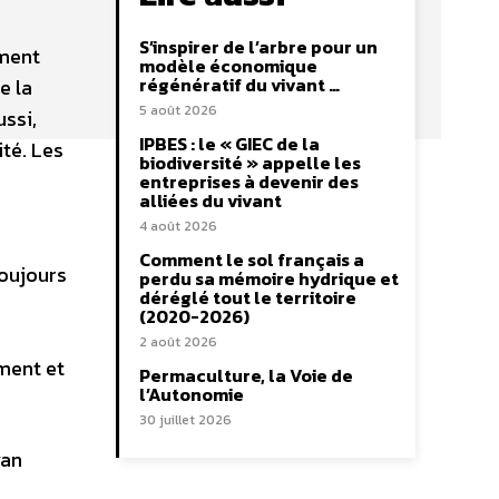
S’inspirer de l’arbre pour un
ement
modèle économique
régénératif du vivant …
e la
5 août 2026
ssi,
IPBES : le « GIEC de la
té. Les
biodiversité » appelle les
entreprises à devenir des
alliées du vivant
4 août 2026
Comment le sol français a
toujours
perdu sa mémoire hydrique et
déréglé tout le territoire
(2020-2026)
2 août 2026
ement et
Permaculture, la Voie de
l’Autonomie
30 juillet 2026
van