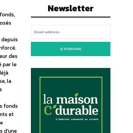
Newsletter
 fonds,
posés
s depuis
nforcé.
JE M'ABONNE
teur des
 par le
déjà
e, la
s
rs fonds
nts et
ne
s d’une