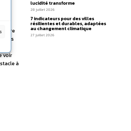
lucidité transforme
dance
28 juillet 2026
alley
7 indicateurs pour des villes
résilientes et durables, adaptées
au changement climatique
r-faire
s
27 juillet 2026
tiques
e voir
stacle à