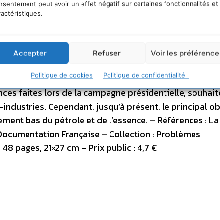
nsentement peut avoir un effet négatif sur certaines fonctionnalités et
-technologies non seulement pour réduire leur dépen
ractéristiques.
mpétitivité industrielle. Dans ce domaine, la Silicon V
innovation, sa culture dynamique et – bien sûr – le rôle
nformation et de la communication (TIC) dont les savoi
Accepter
Refuser
Voir les préférence
ombreuses technologies vertes. Les responsables poli
Politique de cookies
Politique de confidentialité
ns une intense activité de lobbying auprès du nouveau
ces faites lors de la campagne présidentielle, souhait
ndustries. Cependant, jusqu’à présent, le principal ob
vement bas du pétrole et de l’essence. – Références : La
a Documentation Française – Collection : Problèmes
 pages, 21×27 cm – Prix public : 4,7 €