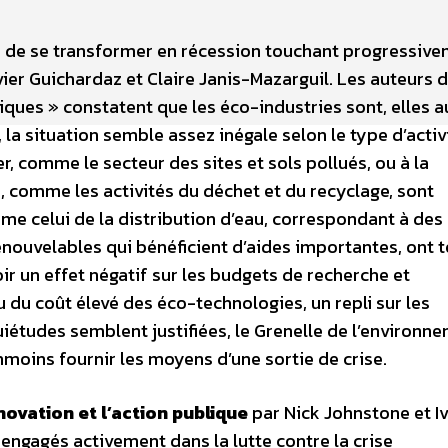
in de se transformer en récession touchant progressiv
vier Guichardaz et Claire Janis-Mazarguil. Les auteurs d
es » constatent que les éco-industries sont, elles au
a situation semble assez inégale selon le type d’activi
r, comme le secteur des sites et sols pollués, ou à la
, comme les activités du déchet et du recyclage, sont
me celui de la distribution d’eau, correspondant à des
enouvelables qui bénéficient d’aides importantes, ont 
ir un effet négatif sur les budgets de recherche et
u coût élevé des éco-technologies, un repli sur les
uiétudes semblent justifiées, le Grenelle de l’environn
moins fournir les moyens d’une sortie de crise.
novation et l’action publique
par Nick Johnstone et I
ngagés activement dans la lutte contre la crise