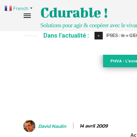
Cdurable !
French
▼
Solutions pour agir & coopérer avec le viva
Dans l'actualité :
Comment le sol
>
PHVA - L'esse
14 avril 2009
David Naulin
Ac