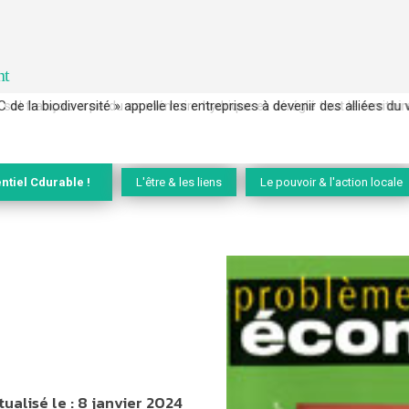
nt
 français a perdu sa mémoire hydrique et déréglé tout le territoire 
ntiel Cdurable !
L'être & les liens
Le pouvoir & l'action locale
tualisé le :
8 janvier 2024