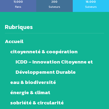
11,000
200
18,000
Fans
Suiveurs
Suiveurs
Rubriques
Accueil
citoyenneté & coopération
ICDD – Innovation Citoyenne et
Développement Durable
eau & biodiversité
énergie & climat
sobriété & circularité