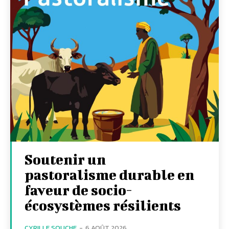
Soutenir un
pastoralisme durable en
faveur de socio-
écosystèmes résilients
CYRILLE SOUCHE
-
6 AOÛT 2026