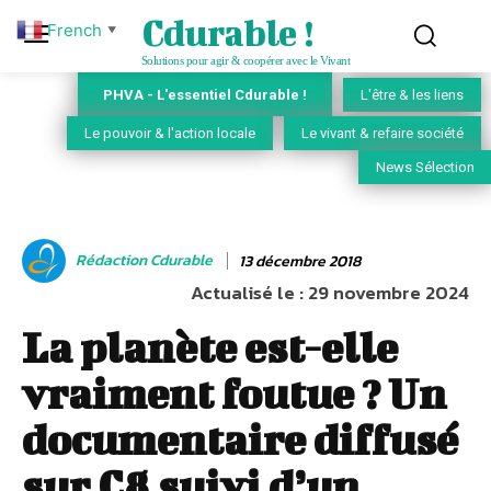
Cdurable !
French
▼
Solutions pour agir & coopérer avec le Vivant
PHVA - L'essentiel Cdurable !
L'être & les liens
Le pouvoir & l'action locale
Le vivant & refaire société
News Sélection
Rédaction Cdurable
13 décembre 2018
Actualisé le :
29 novembre 2024
La planète est-elle
vraiment foutue ? Un
documentaire diffusé
sur C8 suivi d’un