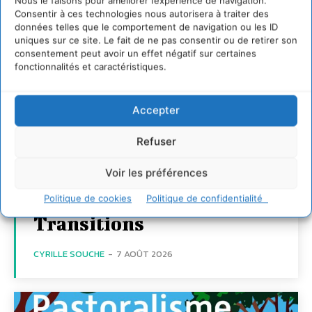
Nous le faisons pour améliorer l’expérience de navigation.
Consentir à ces technologies nous autorisera à traiter des
données telles que le comportement de navigation ou les ID
uniques sur ce site. Le fait de ne pas consentir ou de retirer son
consentement peut avoir un effet négatif sur certaines
fonctionnalités et caractéristiques.
Transformer les
Accepter
territoires par le
dialogue et la
Refuser
coopération avec un
Voir les préférences
Commun
d’Accompagnement des
Politique de cookies
Politique de confidentialité
Transitions
CYRILLE SOUCHE
-
7 AOÛT 2026