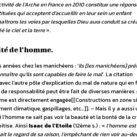
tivité de l’Arche en France en 2010 constitue une répons
ituées qui acceptent d‘accueillir en leur sein un enfant
nnaîtrons les voies par lesquelles Dieu aura conduit sa cré
é le ciel et la terre
».
ité de l’homme.
s années chez les manichéens : ‘
Ils [les manichéens] pré
nnaître qu’ils sont capables de faire le mal
’. La citation
avec l’autre pôle d’explication du mal de nature qui en f
de responsabilité peut être fait de diverses manières : –
homme est directement engagée[[Constructions en zone 
ent climatique, gaspillages, etc…]]. – Mais il y a aussi
i l’homme ne sait pas voir la beauté et la bonté de la c
itise. Ainsi
Isaac de l’Etoile
(12ème s.) : «
l’homme est
blait le regard de sa raison, l’empêchant de rien voir au-d