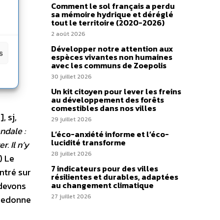
Comment le sol français a perdu
sa mémoire hydrique et déréglé
tout le territoire (2020-2026)
2 août 2026
it
Développer notre attention aux
s
ion
espèces vivantes non humaines
avec les communs de Zoepolis
 ne
30 juillet 2026
Un kit citoyen pour lever les freins
au développement des forêts
comestibles dans nos villes
, sj,
29 juillet 2026
ndale :
L’éco-anxiété informe et l’éco-
lucidité transforme
r. Il n’y
28 juillet 2026
n)
Le
7 indicateurs pour des villes
entré sur
résilientes et durables, adaptées
 devons
au changement climatique
27 juillet 2026
 redonne