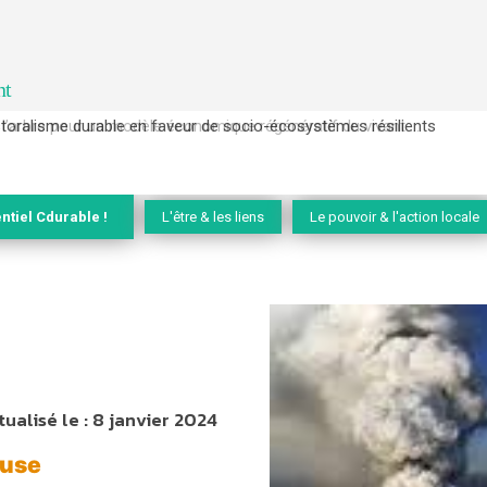
nt
l’arbre pour un modèle économique régénératif du vivant …
ntiel Cdurable !
L'être & les liens
Le pouvoir & l'action locale
tualisé le :
8 janvier 2024
ouse