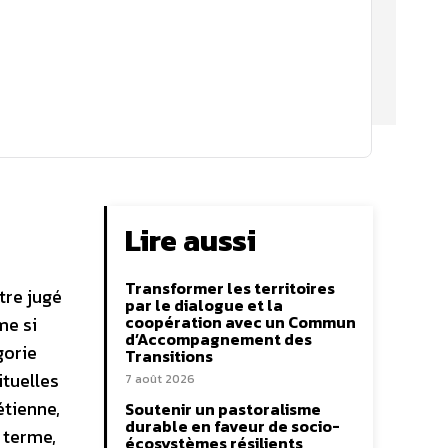
Lire aussi
Transformer les territoires
tre jugé
par le dialogue et la
coopération avec un Commun
me si
d’Accompagnement des
gorie
Transitions
ituelles
7 août 2026
étienne,
Soutenir un pastoralisme
durable en faveur de socio-
 terme,
écosystèmes résilients