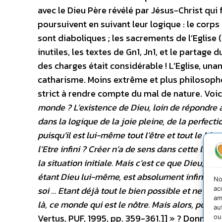
avec le Dieu Père révélé par Jésus-Christ qui f
poursuivent en suivant leur logique : le corps
sont diaboliques ; les sacrements de l’Eglise (
inutiles, les textes de Gn1, Jn1, et le partage
des charges était considérable ! L’Eglise, un
catharisme. Moins extrême et plus philosop
strict à rendre compte du mal de nature. Voici
monde ? L’existence de Dieu, loin de répondre à 
dans la logique de la joie pleine, de la perfecti
puisqu’il est lui-même tout l’être et tout le bie
l’Etre infini ? Créer n’a de sens dans cette log
la situation initiale. Mais c’est ce que Dieu, mê
étant Dieu lui-même, est absolument infinie et p
No
soi … Etant déjà tout le bien possible et ne pou
ac
am
là, ce monde qui est le nôtre. Mais alors, pourqu
au
Vertus, PUF, 1995, pp. 359-361.]] » ?
Donnons
ou