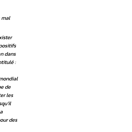
e mal
ister
ositifs
en dans
titulé :
 mondial
pe de
er les
qu’il
la
pour des