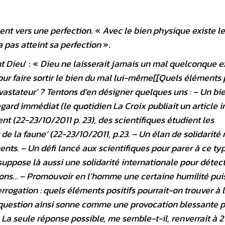
ent vers une perfection
. «
Avec le bien physique existe l
 pas atteint sa perfection
».
nt Dieu
’ : «
Dieu ne laisserait jamais un mal quelconque ex
our faire sortir le bien du mal lui-même[[Quels éléments p
astateur’ ? Tentons d’en désigner quelques uns : – Un bi
egard immédiat (le quotidien La Croix publiait un article in
lent (22-23/10/2011 p. 23), des scientifiques étudient les
 de la faune’ (22-23/10/2011, p.23. – Un élan de solidarité
nts. – Un défi lancé aux scientifiques pour parer à ce ty
 suppose là aussi une solidarité internationale pour détect
tions… – Promouvoir en l’homme une certaine humilité puis
errogation : quels éléments positifs pourrait-on trouver à 
 question ainsi sonne comme une provocation blessante 
 La seule réponse possible, me semble-t-il, renverrait à 2