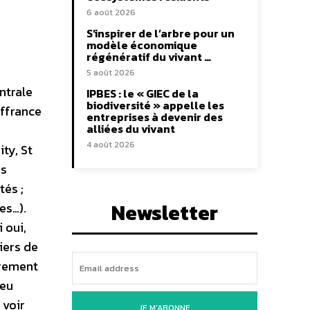
6 août 2026
S’inspirer de l’arbre pour un
modèle économique
régénératif du vivant …
5 août 2026
ntrale
IPBES : le « GIEC de la
biodiversité » appelle les
uffrance
entreprises à devenir des
alliées du vivant
4 août 2026
ty, St
es
tés ;
Newsletter
es…).
 oui,
iers de
èrement
ieu
 voir
JE M'ABONNE