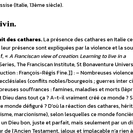
ise (Italie, 13ème siècle).
ivin.
ait des cathares.
La présence des cathares en Italie ce
 leur présence sont expliquées par la violence et la so
f, «
A Franciscan view of creation. Learning to live in a
Series, The Franciscan Institute, St Bonaventure Universi
ction : François-Régis Fine.]] : – Nombreuses violenc
 ecclésiales (conflits nobles/bourgeois ; guerres inter ci
mbreuses souffrances : famines, maladies et morts (lèpr
t Dieu dans tout ça ? A-t-il vraiment créé ce monde ? Si
ce monde défiguré ? D’où la réaction des cathares, hérit
sme, marcionisme), selon lesquelles ce monde fonci
un Dieu bon, juste et parfait, mais seulement par un d
r de l’Ancien Testament, jaloux et implacable n’a rien à