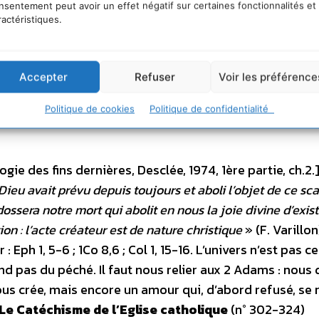
nsentement peut avoir un effet négatif sur certaines fonctionnalités et
 subtil mais pertinent :
ractéristiques.
créer à cause des douleurs qu’imposait le fini, le mal aura
Accepter
Refuser
Voir les préférence
n donc que l’imperfection du monde reflète une imperfect
teint la perfection de l’amour à courir le risque du fini et
Politique de cookies
Politique de confidentialité
er devant le drame à venir
».
gie des fins dernières, Desclée, 1974, 1ère partie, ch.2.]]
Dieu avait prévu depuis toujours et aboli l’objet de ce sca
dossera notre mort qui abolit en nous la joie divine d’existe
on : l’acte créateur est de nature christique
» (F. Varillo
: Eph 1, 5-6 ; 1Co 8,6 ; Col 1, 15-16. L’univers n’est pas c
nd pas du péché. Il faut nous relier aux 2 Adams : nous
s crée, mais encore un amour qui, d’abord refusé, se
Le Catéchisme de l’Eglise catholique
(n° 302-324)