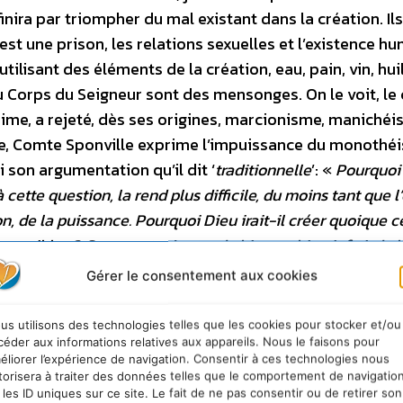
inira par triompher du mal existant dans la création. Ils
 est une prison, les relations sexuelles et l’existence h
utilisant des éléments de la création, eau, pain, vin, hui
 du Corps du Seigneur sont des mensonges. On le voit, le
anime, a rejeté, dès ses origines, marcionisme, manichéi
he, Comte Sponville exprime l’impuissance du monothé
 son argumentation qu’il dit ‘
traditionnelle
’:
«
Pourquoi 
cette question, la rend plus difficile, du moins tant que l
on, de la puissance. Pourquoi Dieu irait-il créer quoique ce
n possibles ? Comment rajouter du bien au bien infini, de l’
ique de la puissance, qu’à condition d’améliorer, au moins 
Gérer le consentement aux cookies
me tout-puissant, ne saurait faire puisque la situation initi
arfaite … Dieu, s’il veut créer, ne peut faire que moins b
us utilisons des technologies telles que les cookies pour stocker et/ou
vant, en conséquence l’augmenter, il ne peut créer que le
céder aux informations relatives aux appareils. Nous le faisons pour
éliorer l’expérience de navigation. Consentir à ces technologies nous
oi l’avoir créé
[[A. Comte-Sponville, Petit Traité des Gr
torisera à traiter des données telles que le comportement de navigatio
quelques réponses traditionnelles
: – a)
St Jean
 les ID uniques sur ce site. Le fait de ne pas consentir ou de retirer son