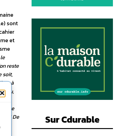
umaine
le) sont
 cahier
sme et
isme
le
’on reste
 soit,
être à
un peu,
ale,
ien que
 mal ! De
Sur Cdurable
andes
n