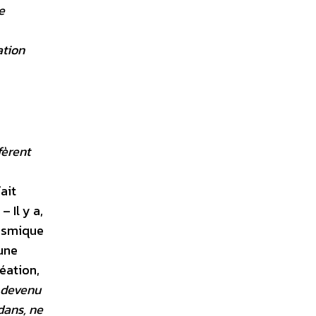
e
ation
fèrent
ait
 Il y a,
sismique
 une
réation,
 devenu
edans, ne