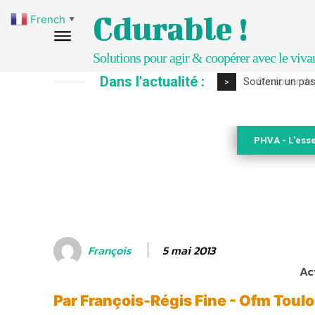
Cdurable !
French
▼
Solutions pour agir & coopérer avec le viva
Dans l'actualité :
S’inspirer de 
>
PHVA - L'esse
5 mai 2013
François
Ac
Par François-Régis Fine - Ofm Toul