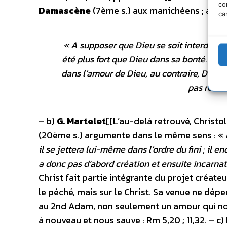
co
Damascène
(7ème s.) aux manichéens ; assez
ca
«
A supposer que Dieu se soit interdit de 
été plus fort que Dieu dans sa bonté. Loi
dans l’amour de Dieu, au contraire, Dieu at
pas recul
– b)
G. Martelet
[[L’au-delà retrouvé, Christolo
(20ème s.) argumente dans le même sens :
«
il se jettera lui-même dans l’ordre du fini ; il en
a donc pas d’abord création et ensuite incarnati
Christ fait partie intégrante du projet créateur 
le péché, mais sur le Christ. Sa venue ne dépe
au 2nd Adam, non seulement un amour qui nou
à nouveau et nous sauve : Rm 5,20 ; 11,32.
– c)