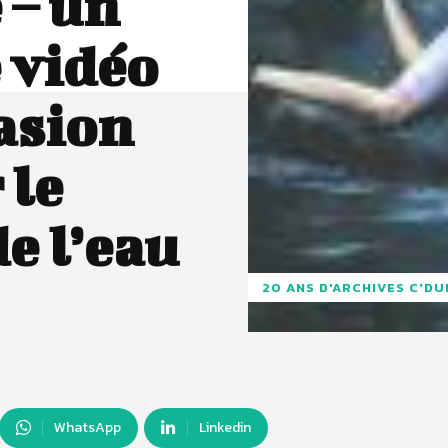
 – un
 vidéo
casion
 le
e l’eau
20 ANS D'ARCHIVES C'D
WhatsApp
Linkedin