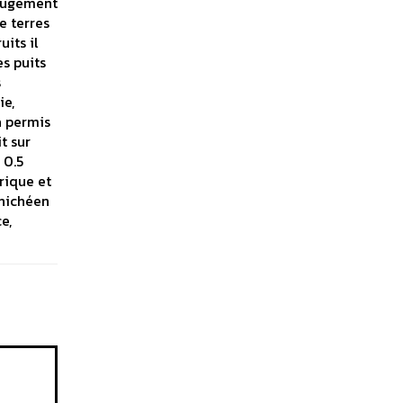
 jugement
e terres
its il
s puits
s
ie,
à permis
t sur
 0.5
rique et
anichéen
e,