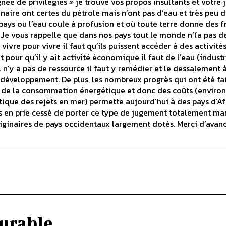
gnée de privilégiés » je trouve vos propos insultants et votre
ginaire ont certes du pétrole mais n’ont pas d’eau et très peu d
pays ou l’eau coule à profusion et où toute terre donne des fru
 Je vous rappelle que dans nos pays tout le monde n’(a pas de
vivre pour vivre il faut qu’ils puissent accéder à des activité
pour qu’il y ait activité économique il faut de l’eau (industr
 n’y a pas de ressource il faut y remédier et le dessalement 
 développement. De plus, les nombreux progrès qui ont été fai
 de la consommation énergétique et donc des coûts (environ
tique des rejets en mer) permette aujourd’hui à des pays d’Af
ous en prie cessé de porter ce type de jugement totalement m
riginaires de pays occidentaux largement dotés. Merci d’avanc
urable