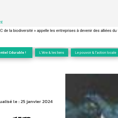
nt
 français a perdu sa mémoire hydrique et déréglé tout le territoire 
ntiel Cdurable !
L'être & les liens
Le pouvoir & l'action locale
ualisé le :
25 janvier 2024