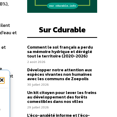
,8%),
ilent
Sur Cdurable
 d’eau et
 et
Comment le sol français a perdu
sa mémoire hydrique et déréglé
tout le territoire (2020-2026)
2 août 2026
e
Développer notre attention aux
espèces vivantes non humaines
peuvent
avec les communs de Zoepolis
ne
30 juillet 2026
Un kit citoyen pour lever les freins
au développement des forêts
comestibles dans nos villes
29 juillet 2026
n
smose
L’éco-anxiété informe et l’éco-