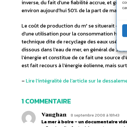
inverse, du fait d’une fiabilité accrue, et grâ
co
ca
environ aujourd’hui 50% de la part de marché
Le coût de production du m³ se situerait entre
d’une utilisation pour la consommation huma
technique dite de recyclage des eaux usées. C
dissous dans l’eau de mer, en général de 33 à
l’énergie et constitue de ce fait une source d’
est fait recours à l’énergie éolienne, mais su
–
Lire l’intégralité de l’article sur le dessale
1 COMMENTAIRE
Vaughan
8 septembre 2008 à 18h43
La mer à boire – un documentaire vidé