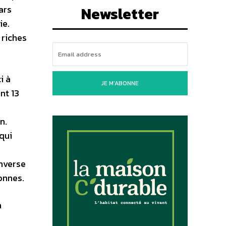
ars
Newsletter
ie.
 riches
i à
JE M'ABONNE
nt 13
n.
qui
inverse
onnes.
a