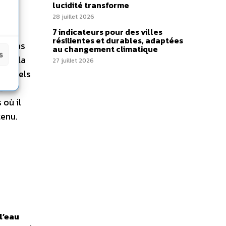
eint
lucidité transforme
28 juillet 2026
7 indicateurs pour des villes
résilientes et durables, adaptées
 le cas
au changement climatique
s
 que la
27 juillet 2026
les sels
e
 où il
tenu.
l’eau