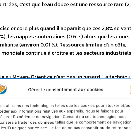
ntrées, c’est que l’eau douce est une ressource rare (2
cise encore plus quand il apparaît que ces 2,8% se vent
2 %), les nappes souterraines (0.6 %) alors que les cours
nifiante (environ 0.01 %). Ressource limitée d’un côté,
mondiale continue à croître et les secteurs industriels
tue au Moyen-Orient ce n’est pas un hasard. La techniqu
gie, ce qui implique un coût que seuls des pays riches 
Gérer le consentement aux cookies
 un problème qui touche plus d’un milliard d’individus, u
 contraintes en recourant à une technologie polluante.
us utilisons des technologies telles que les cookies pour stocker et/ou
céder aux informations relatives aux appareils. Nous le faisons pour
 évoluent vite. Les techniques dites thermiques (par
éliorer l’expérience de navigation. Consentir à ces technologies nous
torisera à traiter des données telles que le comportement de navigatio
elques années la principale technologie employée. L’o
 les ID uniques sur ce site. Le fait de ne pas consentir ou de retirer son