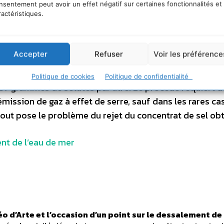
ce à la faible consommation électrique (4 à 5 kWh/m³) att
nsentement peut avoir un effet négatif sur certaines fonctionnalités et
ractéristiques.
.
 1 et 2 dollars. Effet pervers et non des moindres, dans
Accepter
Refuser
Voir les préférence
ine, le dessalement d’eau de mer serait moins onéreux
omme le nom l’indique, « dessaler » consiste à retirer 
Politique de cookies
Politique de confidentialité
 37 grammes de solutés par litre. Le procédé requiert d
émission de gaz à effet de serre, sauf dans les rares cas
rtout pose le problème du rejet du concentrat de sel ob
ment de l’eau de mer
o d’Arte et l’occasion d’un point sur le dessalement de 