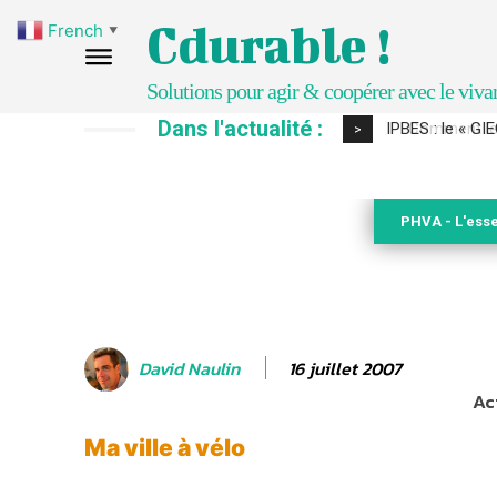
Cdurable !
French
▼
Solutions pour agir & coopérer avec le viva
Dans l'actualité :
Comment le sol
>
PHVA - L'esse
16 juillet 2007
David Naulin
Ac
Ma ville à vélo