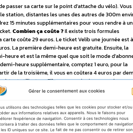
 de passer sa carte sur le point d’attache du vélo). Vous
le station, distantes les unes des autres de 300m envi
endrez 15 minutes supplémentaires pour vous rendre à un
icket.
Combien ça coûte ?
Il existe trois formules
 carte coûte 29 euros. Le ticket Velib une journée est à
euros. La première demi-heure est gratuite. Ensuite, la
demi-heure et est la même quel que soit le mode d’abon
e demi-heure supplémentaire, comptez 1 euro, pour la
rtir de la troisième, il vous en coûtera 4 euros par dem
à tout utilisateur. Elle sera encaissée en cas de non-
ditions d’utilisation. Sachez également qu’en cas de p
Gérer le consentement aux cookies
le vol du vélo (à condition que vous ayez porté plainte).
us utilisons des technologies telles que les cookies pour stocker et/ou
céder aux informations relatives aux appareils. Nous le faisons pour
éliorer l’expérience de navigation. Consentir à ces technologies nous
torisera à traiter des données telles que le comportement de navigatio
 les ID uniques sur ce site. Le fait de ne pas consentir ou de retirer son