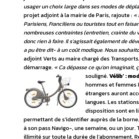
usager un choix large dans ses modes de dépl
projet adjoint à la mairie de Paris, rajoute :
« 
Parisiens, Franciliens ou touristes tout en faisa
nombreuses contraintes (entretien, crainte du vol,
donc rien à faire. Il s’agissait également de d
a pu être dit- à un coût modique. Nous souhaiton
adjoint Verts au maire chargé des Transports,
démarrage.
« Ca dépasse ce qu’on imaginait, ç
souligné.
Vélib’ : mo
hommes et femmes (le
étrangers auront acc
langues. Les stations
disposition sont en l
permettant de s’identifier auprès de la borne. 
à son pass Navigo-, une semaine, ou un jour. 
illimité sur toute la durée de l’abonnement. Re