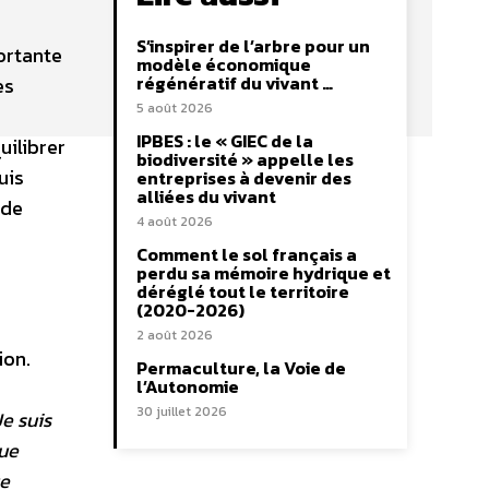
S’inspirer de l’arbre pour un
portante
modèle économique
régénératif du vivant …
es
5 août 2026
IPBES : le « GIEC de la
ilibrer
biodiversité » appelle les
uis
entreprises à devenir des
alliées du vivant
 de
4 août 2026
Comment le sol français a
perdu sa mémoire hydrique et
déréglé tout le territoire
(2020-2026)
2 août 2026
ion.
Permaculture, la Voie de
l’Autonomie
30 juillet 2026
Je suis
que
ue