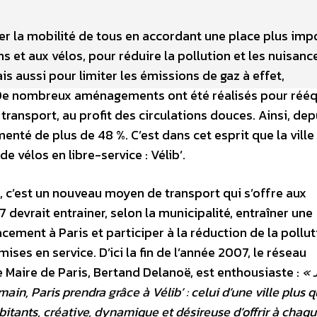
iter la mobilité de tous en accordant une place plus im
ns et aux vélos, pour réduire la pollution et les nuisanc
s aussi pour limiter les émissions de gaz à effet,
De nombreux aménagements ont été réalisés pour rééqu
transport, au profit des circulations douces. Ainsi, dep
menté de plus de 48 %. C’est dans cet esprit que la ville
de vélos en libre-service : Vélib’.
, c’est un nouveau moyen de transport qui s’offre aux
 devrait entrainer, selon la municipalité, entraîner une
ment à Paris et participer à la réduction de la pollut
ses en service. D’ici la fin de l’année 2007, le réseau
 Maire de Paris, Bertand Delanoë, est enthousiaste :
« 
n, Paris prendra grâce à Vélib’ : celui d’une ville plus 
bitants, créative, dynamique et désireuse d’offrir à chaq