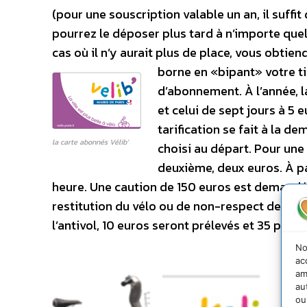
(pour une souscription valable un an, il suffit
pourrez le déposer plus tard à n’importe quel
cas où il n’y aurait plus de place, vous obti
borne en «bipant» votre t
d’abonnement. À l’année, la
et celui de sept jours à 5 
tarification se fait à la 
la carte abonnés Vélib’
choisi au départ. Pour un
deuxième, deux euros. À pa
heure. Une caution de 150 euros est demandée 
restitution du vélo ou de non-respect des con
l’antivol, 10 euros seront prélevés et 35 pour 
No
ac
am
au
ou