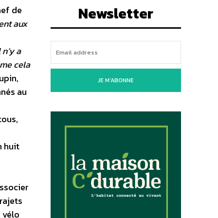
Newsletter
hef de
ent aux
 n’y a
mme cela
upin,
JE M'ABONNE
nnés au
tous,
 huit
associer
rajets
n vélo