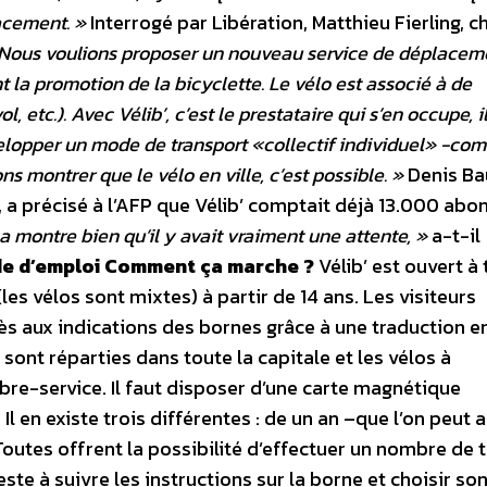
acement. »
Interrogé par Libération, Matthieu Fierling, c
Nous voulions proposer un nouveau service de déplacem
nt la promotion de la bicyclette. Le vélo est associé à de
 etc.). Avec Vélib’, c’est le prestataire qui s’en occupe, il
évelopper un mode de transport «collectif individuel» -co
s montrer que le vélo en ville, c’est possible. »
Denis Ba
 a précisé à l’AFP que Vélib’ comptait déjà 13.000 abo
a montre bien qu’il y avait vraiment une attente, »
a-t-il
de d’emploi
Comment ça marche ?
Vélib’ est ouvert à 
s vélos sont mixtes) à partir de 14 ans. Les visiteurs
ès aux indications des bornes grâce à une traduction en
 sont réparties dans toute la capitale et les vélos à
ibre-service. Il faut disposer d’une carte magnétique
Il en existe trois différentes : de un an –que l’on peut 
Toutes offrent la possibilité d’effectuer un nombre de t
ste à suivre les instructions sur la borne et choisir so