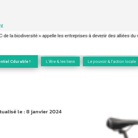
nt
 français a perdu sa mémoire hydrique et déréglé tout le territoire 
ntiel Cdurable !
L'être & les liens
Le pouvoir & l'action locale
tualisé le :
8 janvier 2024