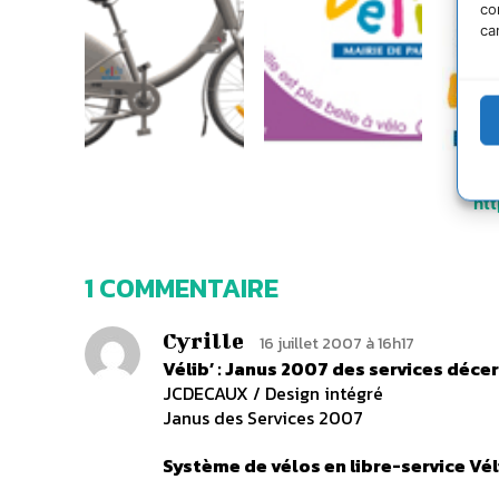
co
ca
htt
1 COMMENTAIRE
Cyrille
16 juillet 2007 à 16h17
Vélib’ : Janus 2007 des services décer
JCDECAUX / Design intégré
Janus des Services 2007
Système de vélos en libre-service Vél