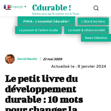
Cdurable !
French
▼
Solutions pour agir & coopérer avec le Vivant
PHVA - L'essentiel Cdurable !
L'être & les liens
Le pouvoir & l'action locale
Le vivant & refaire société
News Sélection
David Naulin
22 mai 2009
Actualisé le :
8 janvier 2024
Le petit livre du
développement
durable : 10 mots
pour changer la