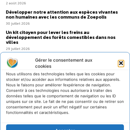
2 août 2026
Développer notre attention aux espèces vivantes
non humaines avec les communs de Zoepolis
30 juillet 2026
Un kit citoyen pour lever les freins au
développement des forêts comestibles dans nos
villes
29 juillet 2026
L’éco-anxiété informe et l’éco-lucidité transforme
Gérer le consentement aux
28 juillet 2026
cookies
7 indicateurs pour des villes résilientes et durables,
Nous utilisons des technologies telles que les cookies pour
adaptées au changement climatique
stocker et/ou accéder aux informations relatives aux appareils.
27 juillet 2026
Nous le faisons pour améliorer l’expérience de navigation.
Consentir à ces technologies nous autorisera à traiter des
données telles que le comportement de navigation ou les ID
uniques sur ce site. Le fait de ne pas consentir ou de retirer son
consentement peut avoir un effet négatif sur certaines
fonctionnalités et caractéristiques.