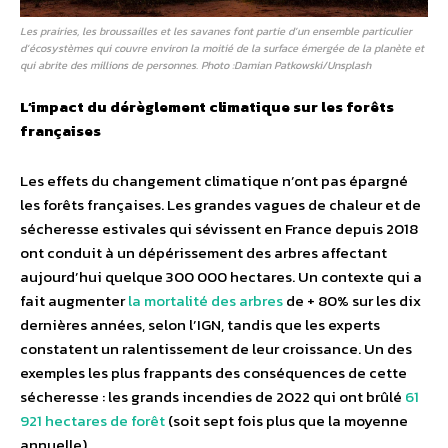
Les prairies, les broussailles et les savanes font partie d’un ensemble particulier
d’écosystèmes qui couvre environ la moitié de la surface émergée de la planète et
qui abrite des millions de personnes. Photo :Damian Patkowski/Unsplash
L’impact du dérèglement climatique sur les forêts
françaises
Les effets du changement climatique n’ont pas épargné
les forêts françaises. Les grandes vagues de chaleur et de
sécheresse estivales qui sévissent en France depuis 2018
ont conduit à un dépérissement des arbres affectant
aujourd’hui quelque 300 000 hectares. Un contexte qui a
fait augmenter
la mortalité des arbres
de + 80% sur les dix
dernières années, selon l’IGN, tandis que les experts
constatent un ralentissement de leur croissance. Un des
exemples les plus frappants des conséquences de cette
sécheresse : les grands incendies de 2022 qui ont brûlé
61
921 hectares de forêt
(soit sept fois plus que la moyenne
annuelle).