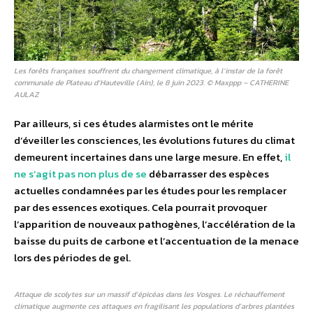
Les forêts françaises souffrent du changement climatique, à l’instar de la forêt
communale de Plateau d’Hauteville (Ain), le 8 juin 2023. © Maxppp – CATHERINE
AULAZ
Par ailleurs, si ces études alarmistes ont le mérite
d’éveiller les consciences, les évolutions futures du climat
demeurent incertaines dans une large mesure. En effet,
il
ne s’agit pas non plus de se
débarrasser des espèces
actuelles condamnées par les études pour les remplacer
par des essences exotiques. Cela pourrait provoquer
l’apparition de nouveaux pathogènes, l’accélération de la
baisse du puits de carbone et l’accentuation de la menace
lors des périodes de gel.
Attaque de scolytes sur un massif d’épicéas dans les Vosges. Le réchauffement
climatique augmente ces attaques en fragilisant les populations d’arbres plantées