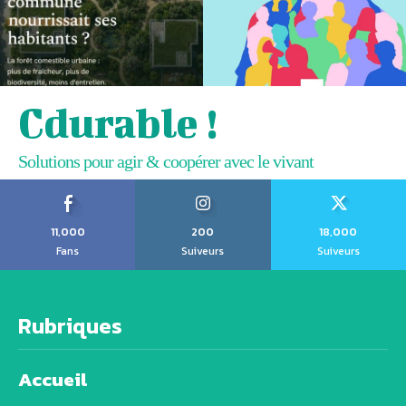
Cdurable !
Solutions pour agir & coopérer avec le vivant
11,000
200
18,000
Fans
Suiveurs
Suiveurs
Rubriques
Accueil