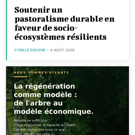
Soutenir un
pastoralisme durable en
faveur de socio-
écosystèmes résilients
CYRILLE SOUCHE
-
6 AOÛT 2026