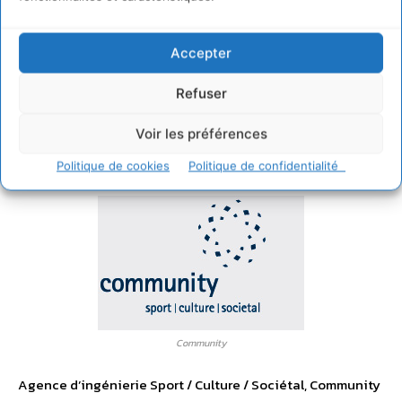
culture comme un fondement du développement durable.
Accepter
Contact
Refuser
–
Eric Pacheco
– Directeur associé
Voir les préférences
Community
Politique de cookies
Politique de confidentialité
Community
Agence d’ingénierie Sport / Culture / Sociétal, Community