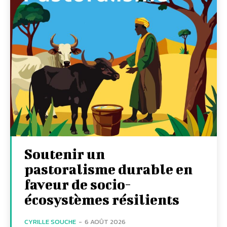
Soutenir un
pastoralisme durable en
faveur de socio-
écosystèmes résilients
CYRILLE SOUCHE
-
6 AOÛT 2026