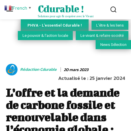
Cdurable !
French
▼
Solutions pour agir & coopérer avec le Vivant
PHVA - L'essentiel Cdurable !
L'être & les liens
Le pouvoir & l'action locale
Le vivant & refaire société
News Sélection
Rédaction Cdurable
20 mars 2023
Actualisé le :
25 janvier 2024
L’offre et la demande
de carbone fossile et
renouvelable dans
l’économie globale :