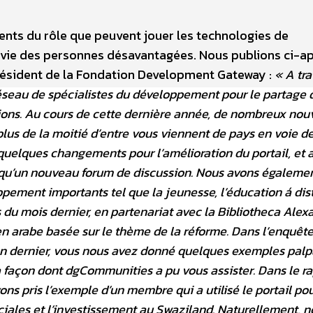
ts du rôle que peuvent jouer les technologies de
 vie des personnes désavantagées. Nous publions ci-ap
résident de la Fondation Development Gateway :
« A tra
réseau de spécialistes du développement pour le partage 
tions. Au cours de cette dernière année, de nombreux no
plus de la moitié d’entre vous viennent de pays en voie d
uelques changements pour l’amélioration du portail, et 
 qu’un nouveau forum de discussion. Nous avons égalemen
pement importants tel que la jeunesse, l’éducation á dis
 du mois dernier, en partenariat avec la Bibliotheca Alex
 arabe basée sur le thème de la réforme. Dans l’enquêt
 dernier, vous nous avez donné quelques exemples palp
la façon dont dgCommunities a pu vous assister. Dans le r
s pris l’exemple d’un membre qui a utilisé le portail po
ociales et l’investissement au Swaziland. Naturellement, n