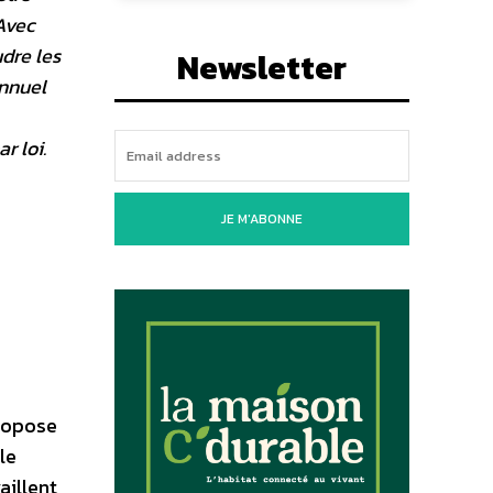
 Avec
udre les
Newsletter
annuel
r loi.
JE M'ABONNE
propose
le
aillent