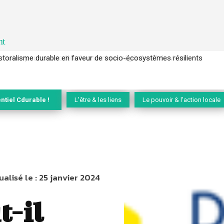
nt
l’arbre pour un modèle économique régénératif du vivant …
ntiel Cdurable !
L'être & les liens
Le pouvoir & l'action locale
ualisé le :
25 janvier 2024
t-il