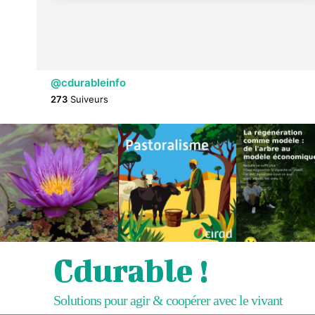
@cdurableinfo
273
Suiveurs
Cdurable !
Solutions pour agir & coopérer avec le vivant