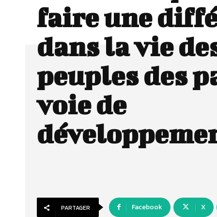
faire une diff
dans la vie de
peuples des p
voie de
développemen
Facebook
X
PARTAGER