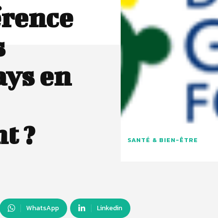
érence
s
ays en
t ?
SANTÉ & BIEN-ÊTRE
WhatsApp
Linkedin