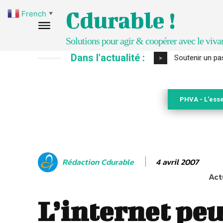
Cdurable !
French
▼
Solutions pour agir & coopérer avec le viva
Dans l'actualité :
S’inspirer de 
>
PHVA - L'esse
4 avril 2007
Rédaction Cdurable
Act
L’internet peu