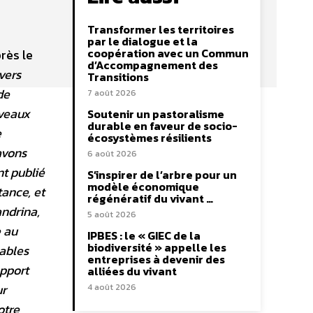
Transformer les territoires
par le dialogue et la
coopération avec un Commun
rès le
d’Accompagnement des
vers
Transitions
de
7 août 2026
uveaux
Soutenir un pastoralisme
durable en faveur de socio-
e
écosystèmes résilients
avons
6 août 2026
t publié
S’inspirer de l’arbre pour un
modèle économique
tance, et
régénératif du vivant …
andrina,
5 août 2026
e au
IPBES : le « GIEC de la
biodiversité » appelle les
ables
entreprises à devenir des
apport
alliées du vivant
ur
4 août 2026
otre