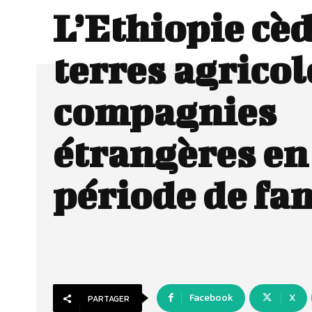
L’Ethiopie cèd
terres agricol
compagnies
étrangères en
période de fa
Facebook
X
PARTAGER