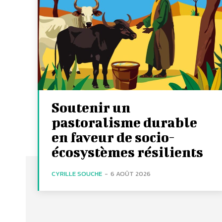
Soutenir un
pastoralisme durable
en faveur de socio-
écosystèmes résilients
CYRILLE SOUCHE
-
6 AOÛT 2026