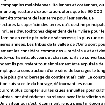
s compagnies malaisiennes, italiennes et coréennes, ou
er une agriculture d’exportation, alors que les 90 000
nt étroitement de leur terre pour leur survie. Le
ctares la superficie des terres qu’il destine principa
e milliers d’autochtones dépendent de la rivière pour le
 famine en cette période de sécheresse, la plus rude q
ières années. Les tribus de la vallée de l’Omo sont pou
rnement les considère comme des « arriérés » et est d
 auto-suffisants, éleveurs et chasseurs, ils se convertis
ndant ils pourraient tout simplement être expulsés de 
mplique la construction d’une série de barrages le long
dra le plus grand barrage du continent africain. La const
tion suivra celle du barrage, détournant les eaux
ourront plus compter sur les crues annuelles pour culti
ultées, ont été réduites au silence avec l’interdiction d
Un visiteur qui s’est récemment rendu dans la région à 