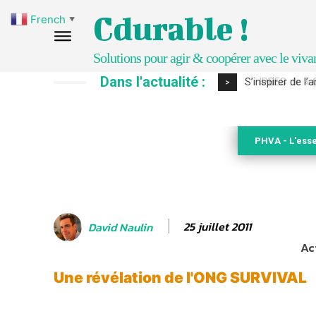
Cdurable !
French
▼
Solutions pour agir & coopérer avec le viva
Dans l'actualité :
IPBES : le « GI
>
PHVA - L'esse
25 juillet 2011
David Naulin
Ac
Une révélation de l'ONG SURVIVAL