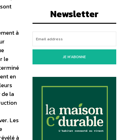
 sont
Newsletter
lement à
ur
ue
JE M'ABONNE
r le
éterminé
sent en
leurs
 de la
ruction
ver. Les
e
révélé à