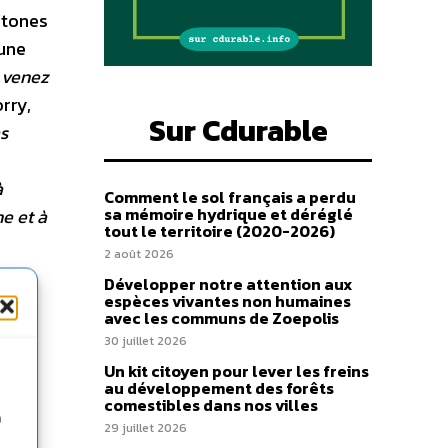
htones
’une
, venez
rry,
Sur Cdurable
as
à
Comment le sol français a perdu
sa mémoire hydrique et déréglé
ne et à
tout le territoire (2020-2026)
2 août 2026
Développer notre attention aux
espèces vivantes non humaines
avec les communs de Zoepolis
30 juillet 2026
Un kit citoyen pour lever les freins
au développement des forêts
comestibles dans nos villes
n
29 juillet 2026