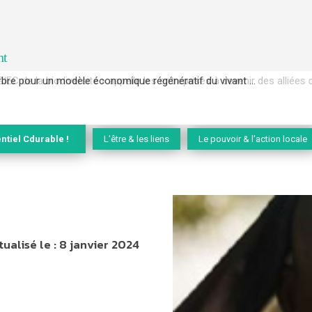
nt
EC de la biodiversité » appelle les entreprises à devenir des alliées du 
ntiel Cdurable !
L'être & les liens
Le pouvoir & l'action locale
tualisé le :
8 janvier 2024