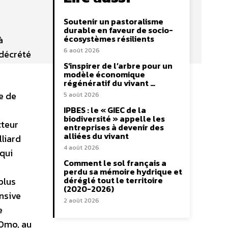
Soutenir un pastoralisme
durable en faveur de socio-
écosystèmes résilients
à
6 août 2026
 décrété
S’inspirer de l’arbre pour un
modèle économique
régénératif du vivant …
e de
5 août 2026
IPBES : le « GIEC de la
biodiversité » appelle les
cteur
entreprises à devenir des
alliées du vivant
lliard
4 août 2026
 qui
Comment le sol français a
perdu sa mémoire hydrique et
déréglé tout le territoire
plus
(2020-2026)
nsive
2 août 2026
e
’Omo, au