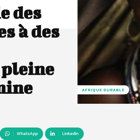
e des
es à des
 pleine
mine
AFRIQUE DURABLE
WhatsApp
Linkedin