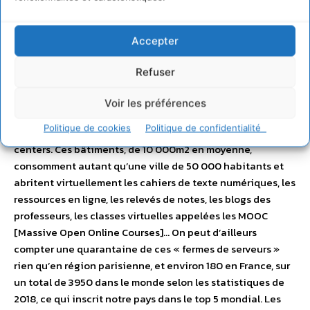
progression. Cette consommation s’ajoute à l’électricité
indispensable pour émettre les ondes
Accepter
électromagnétiques des antennes-relais et des bornes
wifi, ainsi que pour la climatisation des data-centers. Une
Refuser
école numérique devient alors un lieu responsable d’une
consommation d’énergie électrique diffuse plus
Voir les préférences
importante que dans une école normale et tient un rôle
Politique de cookies
Politique de confidentialité
majeur dans celle consommée en plus dans les data
centers. Ces bâtiments, de 10 000m2 en moyenne,
consomment autant qu’une ville de 50 000 habitants et
abritent virtuellement les cahiers de texte numériques, les
ressources en ligne, les relevés de notes, les blogs des
professeurs, les classes virtuelles appelées les MOOC
[Massive Open Online Courses]… On peut d’ailleurs
compter une quarantaine de ces « fermes de serveurs »
rien qu’en région parisienne, et environ 180 en France, sur
un total de 3950 dans le monde selon les statistiques de
2018, ce qui inscrit notre pays dans le top 5 mondial. Les