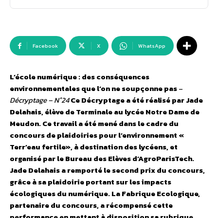
Facebook
X
WhatsApp
L’école numérique : des conséquences
environnementales que l’on ne soupçonne pas
–
Décryptage – N°24
Ce Décryptage a été réalisé par Jade
Delahais, élève de Terminale au lycée Notre Dame de
Meudon. Ce travail a été mené dans le cadre du
concours de plaidoiries pour l’environnement «
Terr’eau fertile», à destination des lycéens, et
organisé par le Bureau des Elèves d’AgroParisTech.
Jade Delahais a remporté le second prix du concours,
grâce à sa plaidoirie portant sur les impacts
écologiques du numérique. La Fabrique Ecologique,
partenaire du concours, a récompensé cette
performance en mettant à disposition sa rubrique