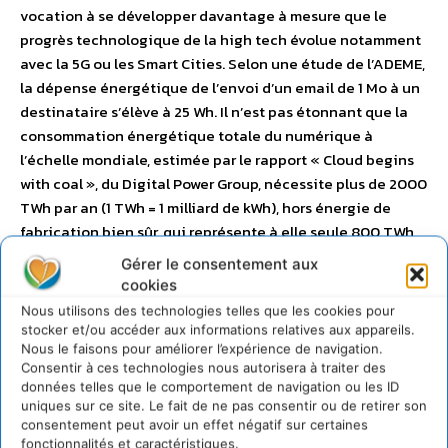
vocation à se développer davantage à mesure que le
progrès technologique de la high tech évolue notamment
avec la 5G ou les Smart Cities. Selon une étude de l’ADEME,
la dépense énergétique de l’envoi d’un email de 1 Mo à un
destinataire s’élève à 25 Wh. Il n’est pas étonnant que la
consommation énergétique totale du numérique à
l’échelle mondiale, estimée par le rapport « Cloud begins
with coal », du Digital Power Group, nécessite plus de 2000
TWh par an (1 TWh = 1 milliard de kWh), hors énergie de
fabrication bien sûr, qui représente à elle seule 800 TWh
supplémentaires; et cela, rien qu’en 2013. Ceci représente
Gérer le consentement aux
4 fois la consommation électrique française annuelle, et
cookies
10% de toute l’électricité mondiale. Environ 40% de ce
Nous utilisons des technologies telles que les cookies pour
résultat, soit 800 TWh, seraient liés aux équipements de
stocker et/ou accéder aux informations relatives aux appareils.
réseaux (cellulaires, wifi, transmission…), tandis que 60%,
Nous le faisons pour améliorer l’expérience de navigation.
Consentir à ces technologies nous autorisera à traiter des
soit 1200 TWh, aux terminaux des utilisateurs (produits
données telles que le comportement de navigation ou les ID
finis). Cela fait du numérique un émetteur de CO2 plus
uniques sur ce site. Le fait de ne pas consentir ou de retirer son
important que l’ensemble du trafic aérien, un constat
consentement peut avoir un effet négatif sur certaines
fonctionnalités et caractéristiques.
d’autant plus effrayant que le chiffre est en continuelle