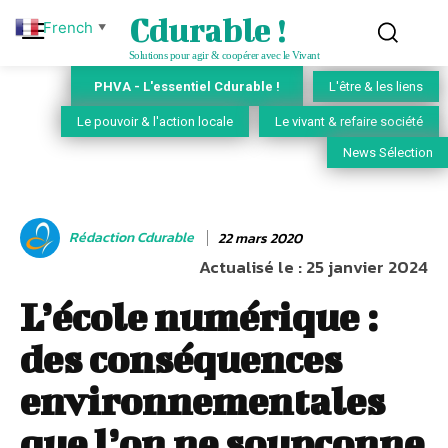
Cdurable !
French
▼
Solutions pour agir & coopérer avec le Vivant
PHVA - L'essentiel Cdurable !
L'être & les liens
Le pouvoir & l'action locale
Le vivant & refaire société
News Sélection
Rédaction Cdurable
22 mars 2020
Actualisé le :
25 janvier 2024
L’école numérique :
des conséquences
environnementales
que l’on ne soupçonne