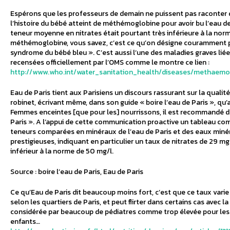
Espérons que les professeurs de demain ne puissent pas raconter d
l’histoire du bébé atteint de méthémoglobine pour avoir bu l’eau de
teneur moyenne en nitrates était pourtant très inférieure à la nor
méthémoglobine, vous savez, c’est ce qu’on désigne couramment p
syndrome du bébé bleu ». C’est aussi l’une des maladies graves liées
recensées officiellement par l’OMS comme le montre ce lien :
http://www.who.int/water_sanitation_health/diseases/methaemog
Eau de Paris tient aux Parisiens un discours rassurant sur la qualité
robinet, écrivant même, dans son guide « boire l’eau de Paris », qu’a
Femmes enceintes [que pour les] nourrissons, il est recommandé de
Paris ». A l’appui de cette communication proactive un tableau co
teneurs comparées en minéraux de l’eau de Paris et des eaux minér
prestigieuses, indiquant en particulier un taux de nitrates de 29 m
inférieur à la norme de 50 mg/l.
Source : boire l’eau de Paris, Eau de Paris
Ce qu’Eau de Paris dit beaucoup moins fort, c’est que ce taux vari
selon les quartiers de Paris, et peut flirter dans certains cas avec 
considérée par beaucoup de pédiatres comme trop élevée pour les
enfants…