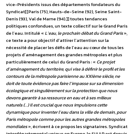
vice-Présidents issus des départements fondateurs du
Syndicat[[Paris (75), Hauts-de-Seine (92), Seine Saint-
Denis (93), Val de Marne (94).]] toutes tendances
politiques confondues, un texte collectif sur le Grand Paris
de lʼeau. Intitulé «
Lʼeau, le prochain débat du Grand Paris
»,
ce texte a pour objectif dʼattirer lʼattention sur la
nécessité de placer les défis de lʼeau au cœur de tous les
projets dʼaménagement des grandes métropoles et plus
particulièrement de celui du Grand Paris : «
Ce projet
dʼaménagement du territoire, qui vise à définir le profil et les
contours de la métropole parisienne au XXIème siècle, ne
doit de toute évidence pas faire lʼimpasse sur sa dimension
écologique et singulièrement sur la protection que nous
devons garantir à sa ressource en eau et à ses milieux
naturels (…) Il est crucial que nous impulsions cette
dynamique pour inventer lʼeau dans la ville de demain, pour
Paris métropole comme pour les autres grandes métropoles
mondiales
», écrivent à ce propos les signataires. Syndicat
interdépartemental unique en Europe, le SIAAP est depuis