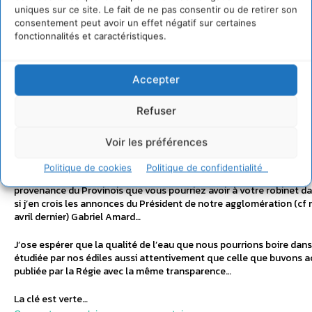
dans des quartiers différents, et qui montrent clairement des conc
uniques sur ce site. Le fait de ne pas consentir ou de retirer son
différentes (cf photos à venir) !
consentement peut avoir un effet négatif sur certaines
fonctionnalités et caractéristiques.
Conclusion : boire de l’eau à la moyenne n’est sans doute pas dang
une eau que personne ne boit ! De même que personne ne se baigna
de profondeur moyenne.
Accepter
Alors, dangereux ou pas ? Comme je l’avais souligné dans mon post 
jours, le doute existe pour les femmes enceintes et les enfants en
Refuser
Paris doit une information précise aux habitants des quartiers con
Voir les préférences
Tout ceci, me direz-vous, est certes inquiétant, mais pourquoi s’in
question sur mon blog dédié à l’écologie essonnienne ?
Politique de cookies
Politique de confidentialité
Castelvirois, ne vous réjouissez-pas trop vite ! Car c’est justemen
provenance du Provinois que vous pourriez avoir à votre robinet d
si j’en crois les annonces du Président de notre agglomération (cf
avril dernier) Gabriel Amard…
J’ose espérer que la qualité de l’eau que nous pourrions boire dans
étudiée par nos édiles aussi attentivement que celle que buvons a
publiée par la Régie avec la même transparence…
La clé est verte…