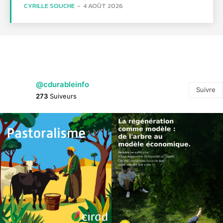
CYRILLE SOUCHE
-
4 AOÛT 2026
@cdurableinfo
Suivre
273
Suiveurs