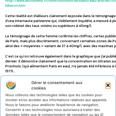
http://www.doctissimo.fr/html/nutrition/dossiers/eau/articles/13
biberon.htm
Cette réalité est d’ailleurs clairement exposée dans le témoignage
d’une internaute parisienne qui, visiblement inquiète, a mesuré à pl
son robinet des taux voisins ou supérieurs à 40mg/l.
Le témoignage de cette femme confirme les chiffres, certes publiés 
de Paris, mais plus discrètement, concernant certaines zones de Pa
ainsi des « moyennes » variant de 37 à 40mg/l, avec des maximas j
C’est ce qu’on retrouve également dans le graphique que j’ai publi
dernier. Il démontre clairement que la concentration en nitrates su
Provinois, (qui alimentent Paris en eau), n’a jamais été inférieure à
1979…
Tout à sa volonté de promouvoir les vertus gustatives et écologiq
Gérer le consentement aux
robinet, Eau de Paris ne ferait-il donc pas fi un peu rapidement du p
cookies
précaution ?
Nous utilisons des technologies telles que les cookies pour
stocker et/ou accéder aux informations relatives aux appareils.
Intrigué et scandalisé, et malgré le droit de réserve auquel je suis te
Nous le faisons pour améliorer l’expérience de navigation.
d’aller plus loin… et ces inquiétudes et témoignages ont été légiti
Consentir à ces technologies nous autorisera à traiter des
que j’ai dernièrement faites moi-même sur de nombreuses fontaine
données telles que le comportement de navigation ou les ID