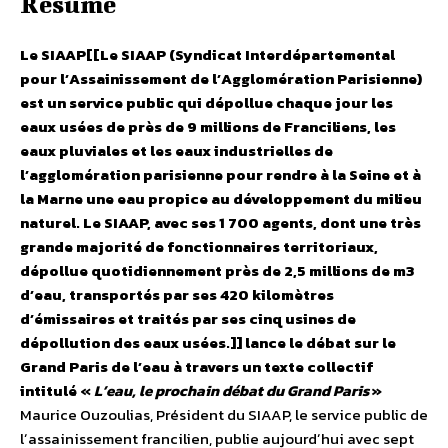
Résumé
Le SIAAP[[Le SIAAP (Syndicat Interdépartemental
pour lʼAssainissement de lʼAgglomération Parisienne)
est un service public qui dépollue chaque jour les
eaux usées de près de 9 millions de Franciliens, les
eaux pluviales et les eaux industrielles de
lʼagglomération parisienne pour rendre à la Seine et à
la Marne une eau propice au développement du milieu
naturel. Le SIAAP, avec ses 1 700 agents, dont une très
grande majorité de fonctionnaires territoriaux,
dépollue quotidiennement près de 2,5 millions de m3
dʼeau, transportés par ses 420 kilomètres
dʼémissaires et traités par ses cinq usines de
dépollution des eaux usées.]] lance le débat sur le
Grand Paris de lʼeau à travers un texte collectif
intitulé «
Lʼeau, le prochain débat du Grand Paris
»
Maurice Ouzoulias, Président du SIAAP, le service public de
lʼassainissement francilien, publie aujourdʼhui avec sept