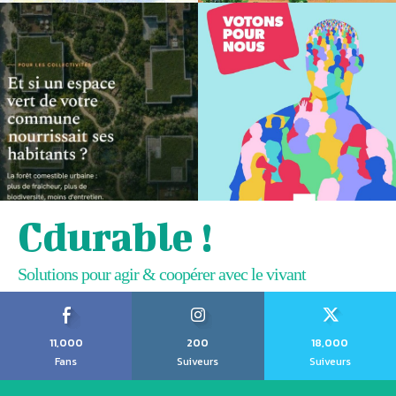
Cdurable !
Solutions pour agir & coopérer avec le vivant
11,000
200
18,000
Fans
Suiveurs
Suiveurs