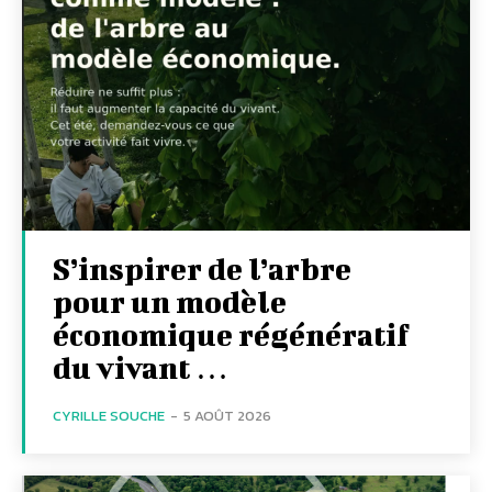
S’inspirer de l’arbre
pour un modèle
économique régénératif
du vivant …
CYRILLE SOUCHE
-
5 AOÛT 2026