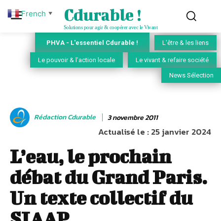
Cdurable !
French
▼
Solutions pour agir & coopérer avec le Vivant
PHVA - L'essentiel Cdurable !
L'être & les liens
Le pouvoir & l'action locale
Le vivant & refaire société
News Sélection
Rédaction Cdurable
3 novembre 2011
Actualisé le :
25 janvier 2024
Lʼeau, le prochain
débat du Grand Paris.
Un texte collectif du
SIAAP