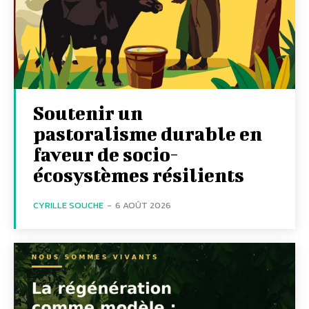
Soutenir un
pastoralisme durable en
faveur de socio-
écosystèmes résilients
CYRILLE SOUCHE
-
6 AOÛT 2026