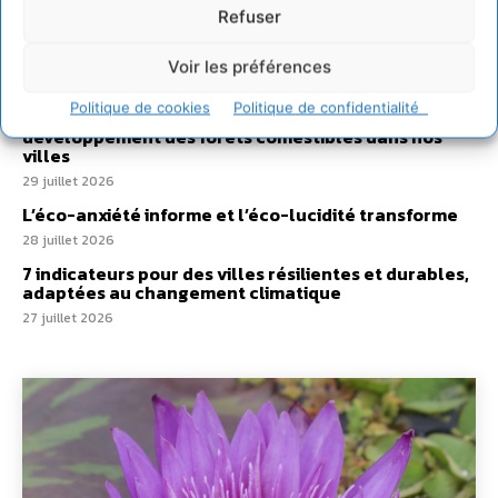
2 août 2026
Refuser
Développer notre attention aux espèces vivantes
non humaines avec les communs de Zoepolis
Voir les préférences
30 juillet 2026
Politique de cookies
Politique de confidentialité
Un kit citoyen pour lever les freins au
développement des forêts comestibles dans nos
villes
29 juillet 2026
L’éco-anxiété informe et l’éco-lucidité transforme
28 juillet 2026
7 indicateurs pour des villes résilientes et durables,
adaptées au changement climatique
27 juillet 2026