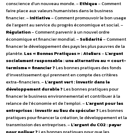
conscience d’un nouveau monde. –
Ethique
– Comment
faire place aux valeurs humanistes dans le business
financier. –
Initiative
– Comment promouvoir le bon usage
de l’argent au service du progrès économique et social. –
Régulation
– Comment parvenir à un nouvel ordre
économique et financier mondial. –
Solidarité
– Comment
financer le développement des pays les plus pauvres de la
planète.
Les « Bonnes Pratiques » : Ateliers
–
L’argent
socialement responsable : une alternative au « court-
termisme » financier ?
Les bonnes pratiques des fonds
d’investissement qui prennent en compte des critères
extra-financiers. –
L’argent vert : investir dans le
développement durable ?
Les bonnes pratiques pour
financer le business environnemental et contribuer à la
relance de l’économie et de l’emploi. –
L’argent pour les
entreprises : investir au lieu de spéculer ?
Les bonnes
pratiques pour financer la création, le développement et la
transmission des entreprises. –
L’argent du CO2 : payer
pour polluer ?
Les bonnes pratiques pour que les