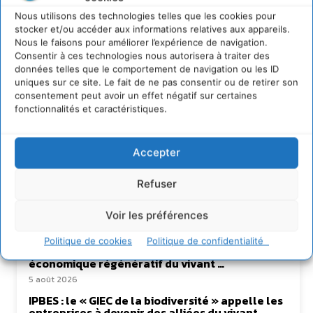
Nous utilisons des technologies telles que les cookies pour
stocker et/ou accéder aux informations relatives aux appareils.
Nous le faisons pour améliorer l’expérience de navigation.
Consentir à ces technologies nous autorisera à traiter des
données telles que le comportement de navigation ou les ID
uniques sur ce site. Le fait de ne pas consentir ou de retirer son
consentement peut avoir un effet négatif sur certaines
Lire aussi
fonctionnalités et caractéristiques.
Transformer les territoires par le dialogue et la
coopération avec un Commun
Accepter
d’Accompagnement des Transitions
7 août 2026
Refuser
Soutenir un pastoralisme durable en faveur de
socio-écosystèmes résilients
Voir les préférences
6 août 2026
Politique de cookies
Politique de confidentialité
S’inspirer de l’arbre pour un modèle
économique régénératif du vivant …
5 août 2026
IPBES : le « GIEC de la biodiversité » appelle les
entreprises à devenir des alliées du vivant