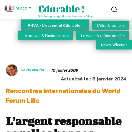
Cdurable !
French
▼
Solutions pour agir & coopérer avec le Vivant
PHVA - L'essentiel Cdurable !
L'être & les liens
Le pouvoir & l'action locale
Le vivant & refaire société
News Sélection
David Naulin
10 juillet 2009
Actualisé le :
8 janvier 2024
Rencontres Internationales du World
Forum Lille
L’argent responsable