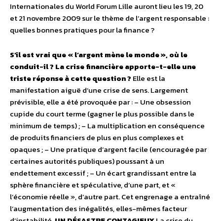
Internationales du World Forum Lille auront lieu les 19, 20
et 21 novembre 2009 sur le thème de l’argent responsable :
quelles bonnes pratiques pour la finance ?
S’il est vrai que « l’argent mène le monde », où le
conduit-il ? La crise financière apporte-t-elle une
triste réponse à cette question ?
Elle est la
manifestation aiguë d’une crise de sens. Largement
prévisible, elle a été provoquée par : – Une obsession
cupide du court terme (gagner le plus possible dans le
minimum de temps) ; – La multiplication en conséquence
de produits financiers de plus en plus complexes et
opaques ; – Une pratique d’argent facile (encouragée par
certaines autorités publiques) poussant à un
endettement excessif ; – Un écart grandissant entre la
sphère financière et spéculative, d’une part, et «
l’économie réelle », d’autre part. Cet engrenage a entraîné
l’augmentation des inégalités, elles-mêmes facteur
d’instabilité.
UN DÉSASTRE CONTAGIEUX
La crise du