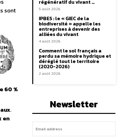
es
régénératif du vivant …
ls sont
5 août 2026
IPBES : le « GIEC de la
biodiversité » appelle les
entreprises à devenir des
alliées du vivant
4 août 2026
Comment le sol français a
perdu sa mémoire hydrique et
déréglé tout le territoire
(2020-2026)
2 août 2026
de 60 %
Newsletter
eaux
.
x en