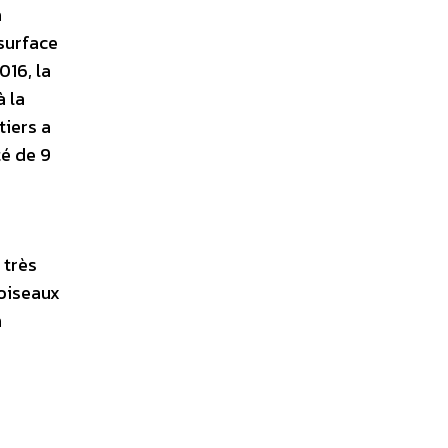
a
 surface
016, la
à la
tiers a
té de 9
 très
 oiseaux
n