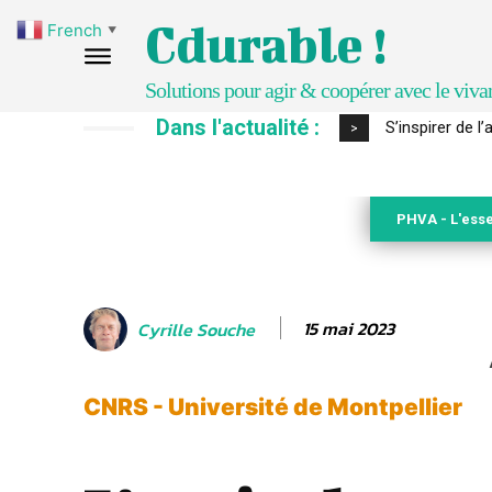
Cdurable !
French
▼
Solutions pour agir & coopérer avec le viva
Dans l'actualité :
IPBES : le « GI
>
PHVA - L'esse
15 mai 2023
Cyrille Souche
CNRS - Université de Montpellier