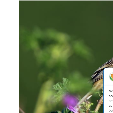
No
ac
am
au
ou