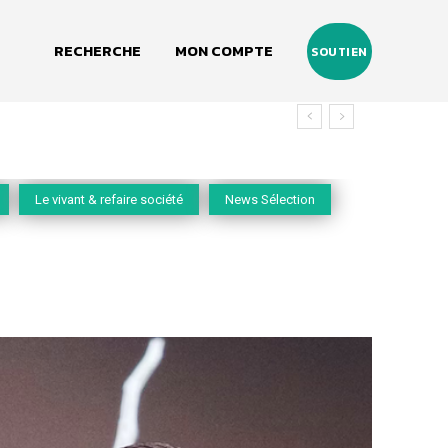
RECHERCHE
MON COMPTE
SOUTIEN
vivant
Le vivant & refaire société
News Sélection