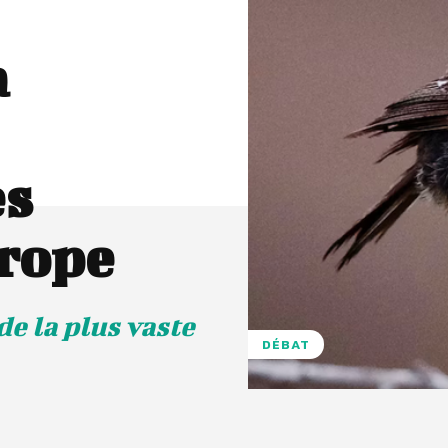
à
es
rope
de la plus vaste
DÉBAT