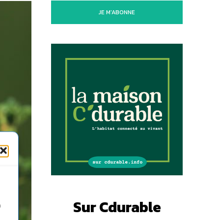
JE M'ABONNE
Sur Cdurable
n