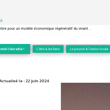
nt
EC de la biodiversité » appelle les entreprises à devenir des alliées du 
ntiel Cdurable !
L'être & les liens
Le pouvoir & l'action locale
Actualisé le :
22 juin 2024