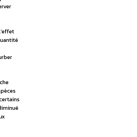
erver
’effet
quantité
urber
uche
espèces
 certains
 diminué
ux