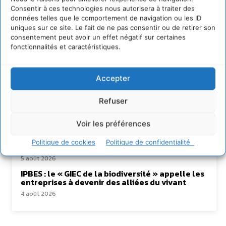
Consentir à ces technologies nous autorisera à traiter des
données telles que le comportement de navigation ou les ID
uniques sur ce site. Le fait de ne pas consentir ou de retirer son
Lire aussi
consentement peut avoir un effet négatif sur certaines
fonctionnalités et caractéristiques.
Transformer les territoires par le dialogue et la
coopération avec un Commun
d’Accompagnement des Transitions
Accepter
7 août 2026
Refuser
Soutenir un pastoralisme durable en faveur de
socio-écosystèmes résilients
6 août 2026
Voir les préférences
S’inspirer de l’arbre pour un modèle
Politique de cookies
Politique de confidentialité
économique régénératif du vivant …
5 août 2026
IPBES : le « GIEC de la biodiversité » appelle les
entreprises à devenir des alliées du vivant
4 août 2026