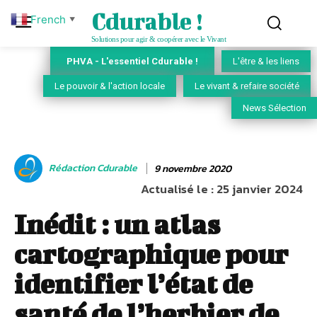
Cdurable !
French
▼
Solutions pour agir & coopérer avec le Vivant
PHVA - L'essentiel Cdurable !
L'être & les liens
Le pouvoir & l'action locale
Le vivant & refaire société
News Sélection
Rédaction Cdurable
9 novembre 2020
Actualisé le :
25 janvier 2024
Inédit : un atlas
cartographique pour
identifier l’état de
santé de l’herbier de