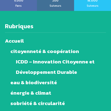
11,000
200
18,000
Fans
Suiveurs
Suiveurs
Rubriques
Accueil
citoyenneté & coopération
ICDD – Innovation Citoyenne et
Développement Durable
eau & biodiversité
énergie & climat
sobriété & circularité