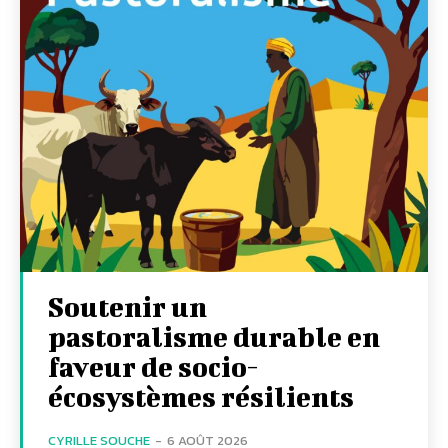
Soutenir un
pastoralisme durable en
faveur de socio-
écosystèmes résilients
CYRILLE SOUCHE
-
6 AOÛT 2026