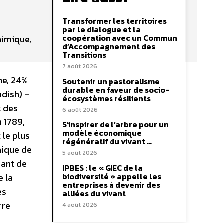
Transformer les territoires
par le dialogue et la
coopération avec un Commun
himique,
d’Accompagnement des
Transitions
7 août 2026
ne, 24%
Soutenir un pastoralisme
durable en faveur de socio-
ndish) –
écosystèmes résilients
t des
6 août 2026
 1789,
S’inspirer de l’arbre pour un
modèle économique
 le plus
régénératif du vivant …
mique de
5 août 2026
uant de
IPBES : le « GIEC de la
biodiversité » appelle les
e la
entreprises à devenir des
es
alliées du vivant
rre
4 août 2026