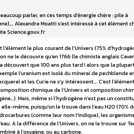
aucoup parler, en ces temps d’énergie chère : pile à
e),… Alexandre Moatti s’est intéressé à cet élément c
ite Science.gouv.fr
t l’élément le plus courant de l’Univers (75% d’hydrogè
 on ne le découvre qu’en 1766 (le chimiste anglais Cave
a découvert que 100 ans plus tard ! alors que la plupar
xemple l’uranium est isolé du minerai de pechblende en
uerel et les Curie ne s’y intéressent…. C’est l’élément
 composition chimique de l’Univers et composition chi
ène…). Mais, même si l’hydrogène n’est pas un constit
re elle-même, puisqu’on le trouve dans l’eau H2O (70% d
hydrocarbures (comme leur nom l’indique), les organism
. A la différence de l’Univers, on ne le trouve sur Te
ombiné à l’oxygène, ou au carbone.