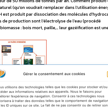
teur de 50 millions de tonnes par an. Comment produit
naturel (qu’on voudrait remplacer dans l’utilisation éne
H est produit par dissociation des molécules d’hydroc
 de production sont l’électrolyse de l’eau (procédé
biomasse : bois mort, paille,… leur gazéification est un
Gérer le consentement aux cookies
us utilisons des technologies telles que les cookies pour stocker et/ou
céder aux informations relatives aux appareils. Nous le faisons pour
éliorer l’expérience de navigation. Consentir à ces technologies nous
torisera à traiter des données telles que le comportement de navigatio
 les ID uniques sur ce site. Le fait de ne pas consentir ou de retirer son