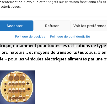
nsentement peut avoir un effet négatif sur certaines fonctionnalités et
ractéristiques.
tique : 1 kg d’H libère 120 mégajoules, alors qu’1 kg d
is – il est beaucoup moins dense, il faut le comprimer, 
Accepter
Refuser
Voir les préférence
d’H comprimés à 700 bars. En fait, cinquième paradoxe, ce
Politique de cookies
Politique de confidentialité
ur produire de l’électricité que H est intéressant ! Un
ctrique, notamment pour toutes les utilisations de type 
, ordinateurs,… et moyens de transports (autobus, bien
le – pour les véhicules électriques alimentés par une pi