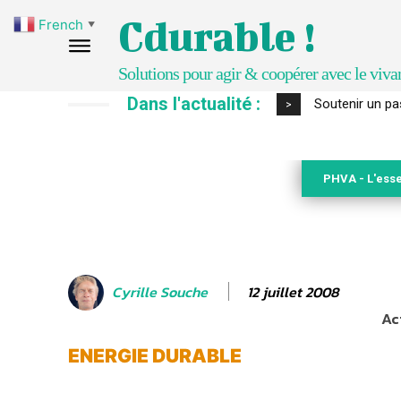
Cdurable !
French
▼
Solutions pour agir & coopérer avec le viva
Dans l'actualité :
S’inspirer de 
>
PHVA - L'esse
12 juillet 2008
Cyrille Souche
Ac
ENERGIE DURABLE