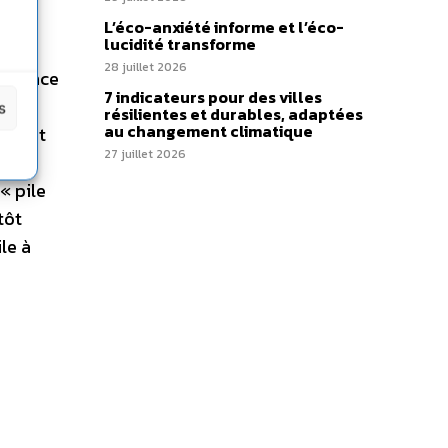
L’éco-anxiété informe et l’éco-
lucidité transforme
28 juillet 2026
’essence
7 indicateurs pour des villes
pour
s
résilientes et durables, adaptées
au changement climatique
 n’est
27 juillet 2026
e
« pile
tôt
le à