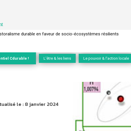
nt
l’arbre pour un modèle économique régénératif du vivant …
ntiel Cdurable !
L'être & les liens
Le pouvoir & l'action locale
tualisé le :
8 janvier 2024