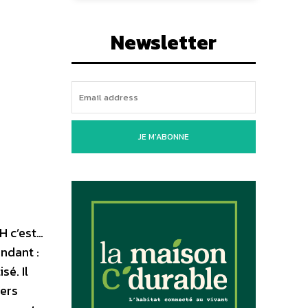
Newsletter
JE M'ABONNE
H c’est…
endant :
é. Il
gers