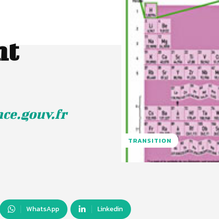
nt
ce.gouv.fr
TRANSITION
WhatsApp
Linkedin