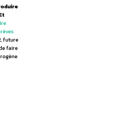
roduire
Et
ire
brèves
, future
de faire
ydrogène