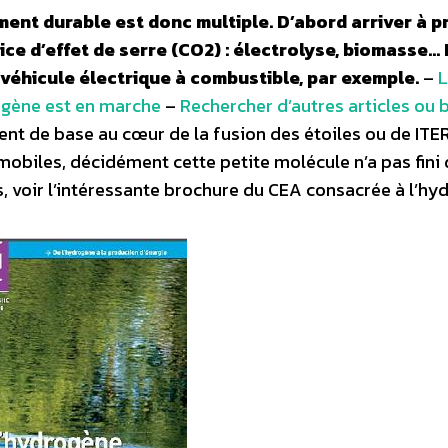
ent durable est donc multiple. D’abord arriver à p
e d’effet de serre (CO2) : électrolyse, biomasse… 
 véhicule électrique à combustible, par exemple.
–
L
rogène est en marche
–
Rechercher d’autres articles ou 
nt de base au cœur de la fusion des étoiles ou de ITER
obiles, décidément cette petite molécule n’a pas fini 
lus, voir l’intéressante brochure du CEA consacrée à l’h