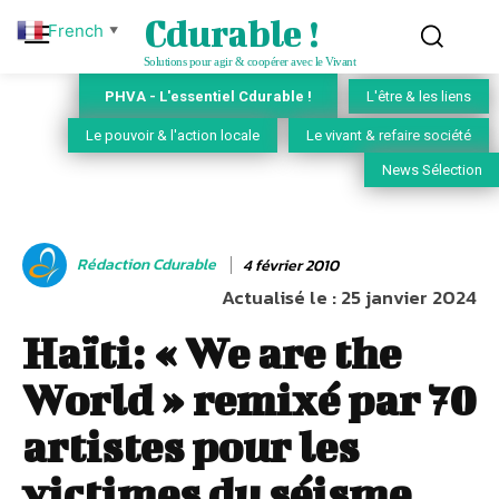
Cdurable !
French
▼
Solutions pour agir & coopérer avec le Vivant
PHVA - L'essentiel Cdurable !
L'être & les liens
Le pouvoir & l'action locale
Le vivant & refaire société
News Sélection
Rédaction Cdurable
4 février 2010
Actualisé le :
25 janvier 2024
Haïti: « We are the
World » remixé par 70
artistes pour les
victimes du séisme