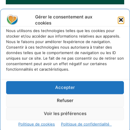
Gérer le consentement aux
Sur Cdurable
cookies
Nous utilisons des technologies telles que les cookies pour
stocker et/ou accéder aux informations relatives aux appareils.
Comment le sol français a perdu sa mémoire
Nous le faisons pour améliorer l’expérience de navigation.
hydrique et déréglé tout le territoire (2020-2026)
Consentir à ces technologies nous autorisera à traiter des
2 août 2026
données telles que le comportement de navigation ou les ID
uniques sur ce site. Le fait de ne pas consentir ou de retirer son
Développer notre attention aux espèces vivantes
consentement peut avoir un effet négatif sur certaines
non humaines avec les communs de Zoepolis
fonctionnalités et caractéristiques.
30 juillet 2026
Un kit citoyen pour lever les freins au
développement des forêts comestibles dans nos
Accepter
villes
29 juillet 2026
Refuser
L’éco-anxiété informe et l’éco-lucidité transforme
Voir les préférences
28 juillet 2026
7 indicateurs pour des villes résilientes et durables,
Politique de cookies
Politique de confidentialité
adaptées au changement climatique