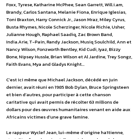
Foxx, Tyrese, Katharine McPhee, Sean Garrett, Will.i.am,
Brandy, Carlos Santana, Melanie Fiona, Enrique Iglesias,
Toni Braxton, Harry Connick Jr., Jason Mraz, Miley Cyrus,
Busta Rhymes, Nicole Scherzinger, Nicole Richie, Usher,
Julianne Hough, Raphael Saadiq, Zac Brown Band,
India.Arie, T-Pain, Randy Jackson, Musiq Soulchild, Ann et
Nancy Wilson, Fonzworth Bentley, Kid Cudi, Iyaz, Bizzy
Bone, Nipsey Hussle, Brian Wilson et Al Jardine, Trey Songz,
Faith Evans, Mya and Gladys Knight…
C’est ici même que Michael Jackson, décédé en juin
dernier, avait réuni en 1985 Bob Dylan, Bruce Springsteen
et bien d’autres, pour participer à cette chanson
caritative qui avait permis de récolter 63 millions de
dollars pour des œuvres humanitaires venant en aide aux
Africains victimes d’une grave famine.
Le rappeur Wyclef Jean, lui-même d’origine haïtienne,