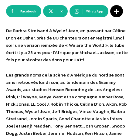
Facebook
X
WhatsApp
De Barbra Streisand à Wyclef Jean, en passant par Céline
Dion et Usher, près de 80 chanteurs ont enregistré lundi
soir une version remixée de « We are the World », le tube
écrit il y a 25 ans pour l’Afrique par Michael Jackson, cette
fois pour récolter des dons pour Haïti.
Les grands noms de la scène d’Amérique du nord se sont
ainsi retrouvés lundi soir, au lendemain des Grammy
Awards, aux studios Henson Recording de Los Angeles :
Pink, Lil Wayne, Kanye West et sa compagne Amber Rose,
Nick Jonas, LL Cool J, Robin Thicke, Céline Dion, Akon, Rob
Thomas, Wyclef Jean, Jeff Bridges, Vince Vaughn, Barbra
Streisand, Jordin Sparks, Good Charlotte alias les frères
Joel et Benji Madden, Tony Bennett, Josh Groban, Snoop
Dogg, Justin Bieber, Jennifer Hudson, Keri Hilson, Jamie