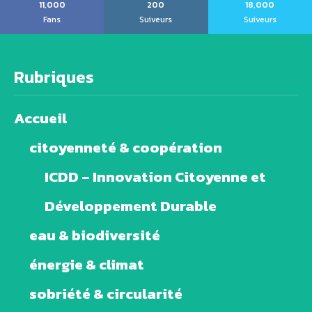
11,000
200
18,000
Fans
Suiveurs
Suiveurs
Rubriques
Accueil
citoyenneté & coopération
ICDD – Innovation Citoyenne et
Développement Durable
eau & biodiversité
énergie & climat
sobriété & circularité