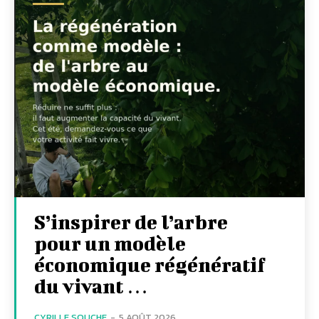
S’inspirer de l’arbre
pour un modèle
économique régénératif
du vivant …
CYRILLE SOUCHE
-
5 AOÛT 2026