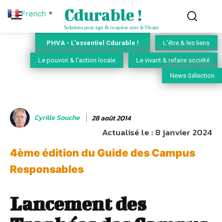
Cdurable !
French
▼
Solutions pour agir & coopérer avec le Vivant
PHVA - L'essentiel Cdurable !
L'être & les liens
Le pouvoir & l'action locale
Le vivant & refaire société
News Sélection
Cyrille Souche
28 août 2014
Actualisé le :
8 janvier 2024
4ème édition du Guide des Campus
Responsables
Lancement des