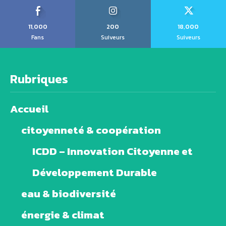
11,000
200
18,000
Fans
Suiveurs
Suiveurs
Rubriques
Accueil
citoyenneté & coopération
ICDD – Innovation Citoyenne et
Développement Durable
eau & biodiversité
énergie & climat