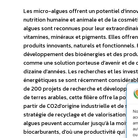
Les micro-algues offrent un potentiel d’innova
nutrition humaine et animale et de la cosméti
algues sont reconnues pour leur extraordinair
vitamines, minéraux et pigments. Elles offr
produits innovants, naturels et fonctionnels.
développement des bioénergies et des produi
comme une solution porteuse d’avenir et de
dizaine d’années. Les recherches et les invest
énergétiques se sont récemment considérable
de 200 projets de recherche et développement
de terres arables, cette filière offre la poss
partir de CO2d’origine industrielle et de subst
No
stratégie de recyclage et de valorisation des r
ac
algues peuvent accumuler jusqu’à la moitié de
am
au
biocarburants, d’où une productivité qui peut
ou