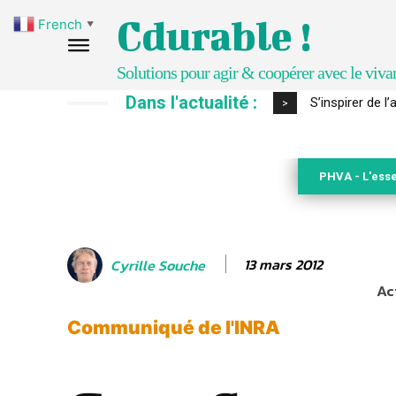
Cdurable !
French
▼
Solutions pour agir & coopérer avec le viva
Dans l'actualité :
IPBES : le « GI
>
PHVA - L'esse
13 mars 2012
Cyrille Souche
Ac
Communiqué de l'INRA