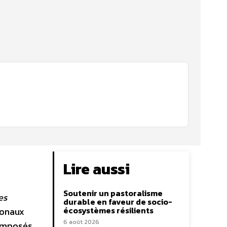
Lire aussi
Soutenir un pastoralisme
es
durable en faveur de socio-
écosystèmes résilients
gonaux
6 août 2026
composés