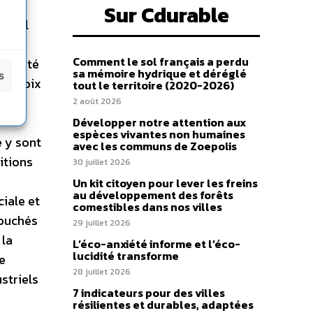
 et
Sur Cdurable
ional
la
Comment le sol français a perdu
otalité
sa mémoire hydrique et déréglé
s
e choix
tout le territoire (2020-2026)
ités
2 août 2026
Développer notre attention aux
espèces vivantes non humaines
e y sont
avec les communs de Zoepolis
itions
30 juillet 2026
Un kit citoyen pour lever les freins
au développement des forêts
ciale et
comestibles dans nos villes
bouchés
29 juillet 2026
 la
L’éco-anxiété informe et l’éco-
lucidité transforme
e
28 juillet 2026
striels
7 indicateurs pour des villes
résilientes et durables, adaptées