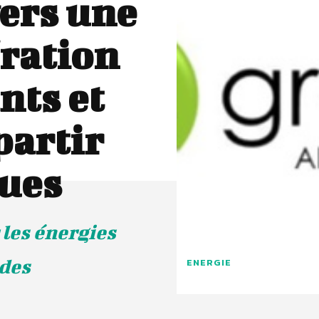
vers une
ration
nts et
partir
gues
 les énergies
 des
ENERGIE