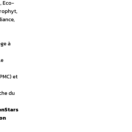
S, Eco-
rophyt,
iance,
ège à
le
PMC) et
che du
enStars
ion