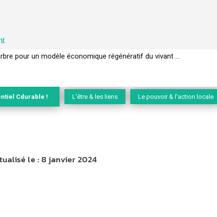
nt
EC de la biodiversité » appelle les entreprises à devenir des alliées du 
ntiel Cdurable !
L'être & les liens
Le pouvoir & l'action locale
tualisé le :
8 janvier 2024