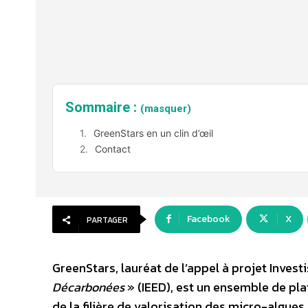
Sommaire :
(masquer)
GreenStars en un clin d’œil
Contact
Facebook
X
PARTAGER
GreenStars, lauréat de l’appel à projet Inves
Décarbonées
» (IEED), est un ensemble de pl
de la filière de valorisation des micro-algue