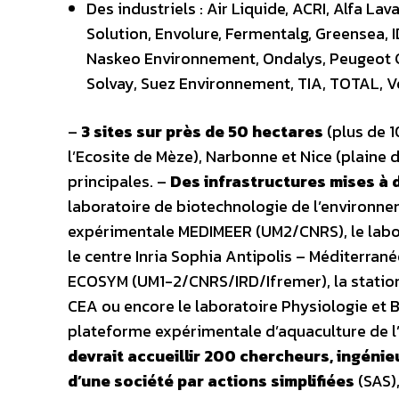
Des industriels : Air Liquide, ACRI, Alfa La
Solution, Envolure, Fermentalg, Greensea,
Naskeo Environnement, Ondalys, Peugeot Ci
Solvay, Suez Environnement, TIA, TOTAL, V
–
3 sites sur près de 50 hectares
(plus de 1
l’Ecosite de Mèze), Narbonne et Nice (plaine d
principales. –
Des infrastructures mises à 
laboratoire de biotechnologie de l’environne
expérimentale MEDIMEER (UM2/CNRS), le lab
le centre Inria Sophia Antipolis – Méditerran
ECOSYM (UM1-2/CNRS/IRD/Ifremer), la statio
CEA ou encore le laboratoire Physiologie et B
plateforme expérimentale d’aquaculture de l
devrait accueillir 200 chercheurs, ingénie
d’une société par actions simplifiées
(SAS),