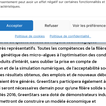
on industrielle de l’ensemble de la chaîne de production
nsentement peut avoir un effet négatif sur certaines fonctionnalités et
ractéristiques.
t international. Pour y parvenir, ce nouveau réseau nat
ertises et les technologies des meilleures équipes de 
nts scientifiques concernés, des PME innovantes sur la t
Accepter
Refuser
Voir les préférence
pes fortement intéressés pour prendre des positions d
dispose de trois grands atouts : il rassemble des capac
Politique de cookies
Politique de confidentialité
uctures de qualité dotées de moyens technologiques
rès représentatifs. Toutes les compétences de la filièr
la génétique des micro-algues à l’optimisation des cond
oduits d’intérêt, sans oublier la prise en compte de
on et de la simulation numériques, de l’acceptabilité so
 les résultats obtenus, des emplois et de nouveaux dé
ient être générés. GreenStars participera également à
seront nécessaires demain pour qu’une filière solide s
Dès 2016, GreenStars sera doté de démonstrateurs indu
rmettront de construire un modèle économique et