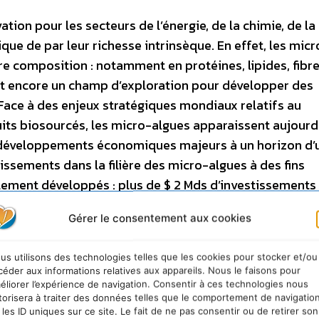
tion pour les secteurs de l’énergie, de la chimie, de la
que de par leur richesse intrinsèque. En effet, les micr
e composition : notamment en protéines, lipides, fibre
ent encore un champ d’exploration pour développer des
 Face à des enjeux stratégiques mondiaux relatifs au
ts biosourcés, les micro-algues apparaissent aujourd
 développements économiques majeurs à un horizon d’
issements dans la filière des micro-algues à des fins
ment développés : plus de $ 2 Mds d’investissements 
 ont été recensés, en majorité aux Etats-Unis. Sans ut
Gérer le consentement aux cookies
ibilité de produire des biocarburants de troisième génér
rats issus d’eaux recyclées. Elle s’inscrit ainsi dans un
us utilisons des technologies telles que les cookies pour stocker et/ou
ejets issus de l’activité humaine. Par ailleurs, les micr
céder aux informations relatives aux appareils. Nous le faisons pour
 leur poids en lipides, l’une des matières premières d
éliorer l’expérience de navigation. Consentir à ces technologies nous
torisera à traiter des données telles que le comportement de navigatio
 atteindre des valeurs élevées. L’IEED GreenStars a été
 les ID uniques sur ce site. Le fait de ne pas consentir ou de retirer son