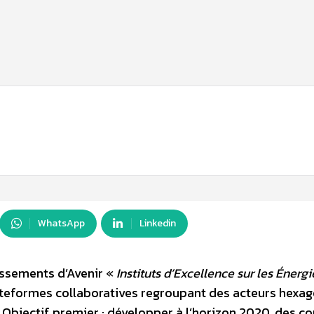
WhatsApp
Linkedin
tissements d’Avenir «
Instituts d’Excellence sur les Énergi
ateformes collaboratives regroupant des acteurs hexa
s. Objectif premier : développer à l’horizon 2020, des 