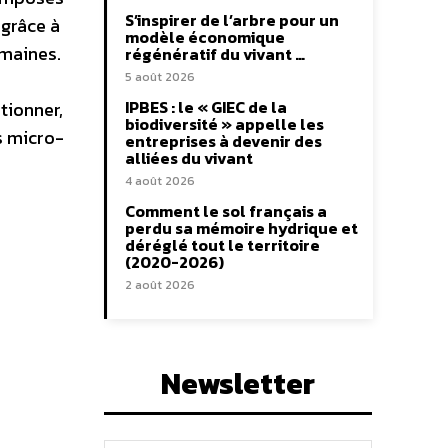
S’inspirer de l’arbre pour un
 grâce à
modèle économique
umaines.
régénératif du vivant …
5 août 2026
IPBES : le « GIEC de la
tionner,
biodiversité » appelle les
s micro-
entreprises à devenir des
alliées du vivant
4 août 2026
Comment le sol français a
perdu sa mémoire hydrique et
déréglé tout le territoire
(2020-2026)
2 août 2026
Newsletter