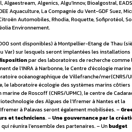
val, Algaestream, Algenics, Algu’Innov, Bioalgostral, EAD
 IDEE Aquaculture, La Compagnie du Vent-GDF Suez, Mic
troën Automobiles, Rhodia, Roquette, Sofiprotéol, Sol
éolia Environnement.
000 sont disponibles) à Montpellier-Etang de Thau (si
u Var) sur lesquels seront implantées les installations
disposition
par des laboratoires de recherche comme 
ment de l’INRA à Narbonne, le Centre d’écologie marine
oratoire océanographique de Villefranche/mer(CNRS/U
ée, le laboratoire écologie des systèmes marins côtiers
n marine de Roscoff (CNRS/UPMC), le centre de Cadara
iotechnologie des Algues de l’Ifremer à Nantes et la
’Ifremer à Palavas seront également mobilisées. –
Gre
urs et techniciens
. –
Une gouvernance par la créat
 qui réunira l’ensemble des partenaires. – Un
budget