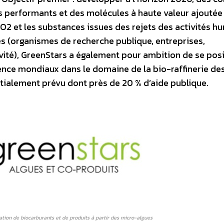
 performants et des molécules à haute valeur ajoutée
O2 et les substances issues des rejets des activités h
es (organismes de recherche publique, entreprises,
tivité), GreenStars a également pour ambition de se posi
ellence mondiaux dans le domaine de la bio-raffinerie de
itialement prévu dont près de 20 % d’aide publique.
ation de biocarburants et de produits à partir des micro-algues