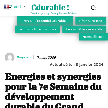
Cdurable !
French
▼
Solutions pour agir & coopérer avec le Vivant
PHVA - L'essentiel Cdurable !
L'être & les liens
Le pouvoir & l'action locale
Le vivant & refaire société
News Sélection
Dvrpcom
11 mars 2009
Actualisé le :
8 janvier 2024
Energies et synergies
pour la 7e Semaine du
développement
durable du Grand