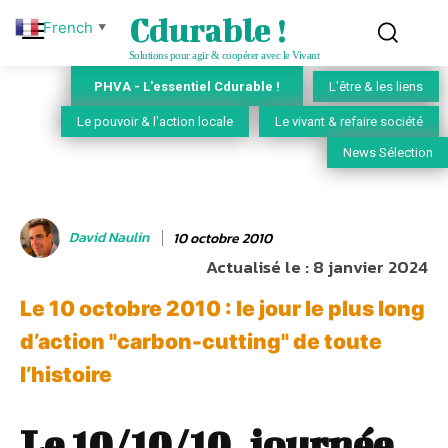
Cdurable !
French
▼
Solutions pour agir & coopérer avec le Vivant
PHVA - L'essentiel Cdurable !
L'être & les liens
Le pouvoir & l'action locale
Le vivant & refaire société
News Sélection
David Naulin
10 octobre 2010
Actualisé le :
8 janvier 2024
Le 10 octobre 2010 : le jour le plus long
d’action "carbon-cutting" de toute
l’histoire
Le 10/10/10, journée