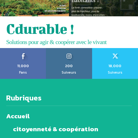
Cdurable !
Solutions pour agir & coopérer avec le vivant
11,000
200
18,000
Fans
Suiveurs
Suiveurs
Rubriques
Accueil
citoyenneté & coopération