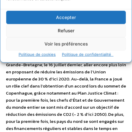
Grâce aux résultats obtenus dans le cadre du Grenelle
Environnement, la France occupe désormais une place
centrale au sein des négociations sur le climat. Ainsi, c’est
Accepter
sous la présidence française de l’Union européenne qu’a
été adopté le Paquet Energie Climat : – 20 % de la
Refuser
consommation énergétique, – 20 % des émissions de gaz à
effets de serre et 20 % d’énergies renouvelables au sein
Voir les préférences
du bouquet énergétique final en Europe d’ici 2020. C’est
Politique de cookies
Politique de confidentialité
également la France qui a souhaité avec l’Allemagne et la
Grande-Bretagne, le 16 juillet dernier, aller encore plus loin
en proposant de réduire les émissions de l’Union
européenne de 30 % d’ici 2020. Au-delà, la France a joué
un rôle clef dans l’obtention d’un accord lors du sommet de
Copenhague, grâce notamment au Plan Justice Climat :
pour la première fois, les chefs d’État et de Gouvernement
du monde entier se sont mis d’accord sur un objectif de
réduction des émissions de CO2 (- 2 % d’ici 2050). De plus,
pour la première fois, les pays du nord se sont engagés sur
des financements réguliers et stables dans le temps en