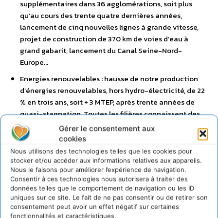
supplémentaires dans 36 agglomérations, soit plus
qu’au cours des trente quatre dernières années,
lancement de cinq nouvelles lignes à grande vitesse,
projet de construction de 370 km de voies d’eau à
grand gabarit, lancement du Canal Seine-Nord-
Europe…
Energies renouvelables : hausse de notre production
d’énergies renouvelables, hors hydro-électricité, de 22
% en trois ans, soit + 3 MTEP, après trente années de
quasi-stagnation. Toutes les filières connaissent des
taux de croissance à deux voire à trois chiffres : + 900 %
Gérer le consentement aux
dans le secteur du solaire photovoltaïque, + 90 % dans
cookies
le domaine de l’éolien, + 66 % dans le domaine de la
Nous utilisons des technologies telles que les cookies pour
géothermie et les pompes à chaleur…Grâce au Grenelle
stocker et/ou accéder aux informations relatives aux appareils.
Nous le faisons pour améliorer l’expérience de navigation.
Environnement, la France est actuellement le premier
Consentir à ces technologies nous autorisera à traiter des
producteur européen d’énergies renouvelables, à
données telles que le comportement de navigation ou les ID
égalité avec l’Allemagne.
uniques sur ce site. Le fait de ne pas consentir ou de retirer son
consentement peut avoir un effet négatif sur certaines
fonctionnalités et caractéristiques.