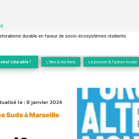
nt
l’arbre pour un modèle économique régénératif du vivant …
ntiel Cdurable !
L'être & les liens
Le pouvoir & l'action locale
tualisé le :
8 janvier 2024
s Suds à Marseille