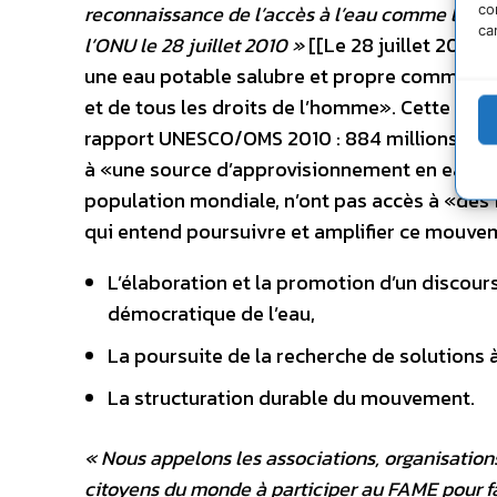
reconnaissance de l’accès à l’eau comme l’un
co
ca
l’ONU le 28 juillet 2010 »
[[Le 28 juillet 2010,
une eau potable salubre et propre comme un dr
et de tous les droits de l’homme». Cette décis
rapport UNESCO/OMS 2010 : 884 millions de p
à «une source d’approvisionnement en eau pot
population mondiale, n’ont pas accès à «des 
qui entend poursuivre et amplifier ce mouvem
L’élaboration et la promotion d’un discours
démocratique de l’eau,
La poursuite de la recherche de solutions à
La structuration durable du mouvement.
« Nous appelons les associations, organisations
citoyens du monde à participer au FAME pour fa