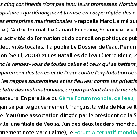
es cinq continents n’ont pas tenu leurs promesses. Nombre
populaires qui dénonçaient la mise en coupe réglée des «
es entreprises multinationales »
rappelle Marc Laimé su
te (L’Autre Journal, Le Canard Enchaîné, Science et vie,
activités de formation et de conseil en politiques pu
ectivités locales. Il a publié Le Dossier de l’eau. Pénuri
on (Seuil, 2003) et Les Batailles de l’eau (Terre Bleue, 
c le rendez-vous de toutes celles et ceux qui se battent
caparement des terres et de l’eau; contre l’exploitation de
 les nappes souterraines et les fleuves; contre les privati
oulette des multinationales, un peu partout dans le mond
sateurs. En parallèle du
6ème Forum mondial de l’eau
,
isé par le gouvernement français, la ville de Marseill
 l’eau (une association dirigée par le président de la 
lle, une filiale de Veolia, l’un des deux leaders mondia
ronnement note Marc Laimé), le
Forum Alternatif mondia