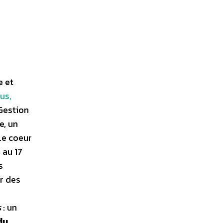
e et
us,
 Gestion
e, un
Le coeur
 au 17
s
r des
s
: un
du