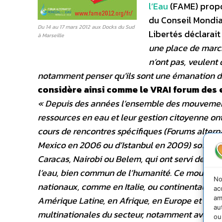
l’Eau
(FAME) propo
du Conseil Mondial
Du 14 au 17 mars 2012 aux Docks du Sud
Libertés déclarait
à Marseille
une place de marché
n’ont pas, veulent 
notamment penser qu’ils sont une émanation de l’
considère ainsi comme le VRAI forum des e
« Depuis des années l’ensemble des mouvements 
ressources en eau et leur gestion citoyenne ont
cours de rencontres spécifiques (Forums altern
Mexico en 2006 ou d’Istanbul en 2009) soit à 
Caracas, Nairobi ou Belem, qui ont servi de b
l’eau, bien commun de l’humanité. Ce mouveme
No
nationaux, comme en Italie, ou continentaux, co
ac
am
Amérique Latine, en Afrique, en Europe et tout
au
multinationales du secteur, notamment avec le 
ou