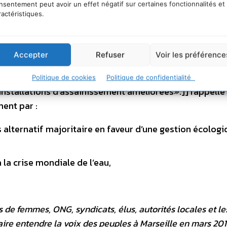
 des droits humains fondamentaux par l’Assemblée Généra
nsentement peut avoir un effet négatif sur certaines fonctionnalités et
ractéristiques.
 l’Assemblée générale des Nations Unies a reconnu «le d
oit fondamental, essentiel au plein exercice du droit 
ion historique est loin d’être respectée. En effet, selon
Accepter
Refuser
Voir les préférence
ersonnes, soit 13% de la population mondiale, n’ont p
able améliorée» -2,6 milliards de personne, soit 39% 
Politique de cookies
Politique de confidentialité
installations d’assainissement améliorées».]] rappelle
ent par :
 alternatif majoritaire en faveur d’une gestion écologi
 la crise mondiale de l’eau,
 de femmes, ONG, syndicats, élus, autorités locales et le
ire entendre la voix des peuples à Marseille en mars 201