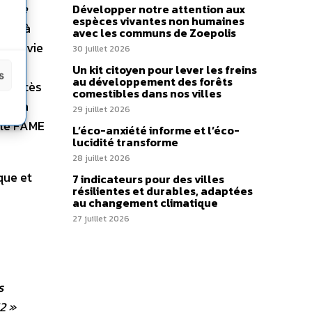
le de
Développer notre attention aux
espèces vivantes non humaines
roit à
avec les communs de Zoepolis
à la vie
30 juillet 2026
 le
Un kit citoyen pour lever les freins
s
au développement des forêts
as accès
comestibles dans nos villes
de la
29 juillet 2026
 le FAME
L’éco-anxiété informe et l’éco-
lucidité transforme
28 juillet 2026
que et
7 indicateurs pour des villes
résilientes et durables, adaptées
au changement climatique
27 juillet 2026
s
2 »