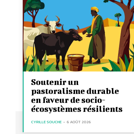
Soutenir un
pastoralisme durable
en faveur de socio-
écosystèmes résilients
CYRILLE SOUCHE
-
6 AOÛT 2026