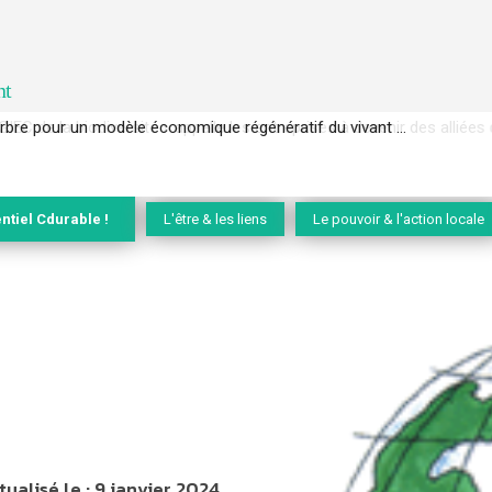
nt
EC de la biodiversité » appelle les entreprises à devenir des alliées du 
ntiel Cdurable !
L'être & les liens
Le pouvoir & l'action locale
tualisé le :
9 janvier 2024