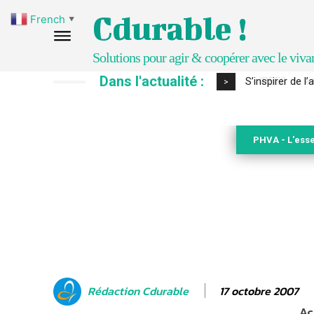
Cdurable !
French
▼
Solutions pour agir & coopérer avec le viva
Dans l'actualité :
IPBES : le « GI
>
PHVA - L'esse
17 octobre 2007
Rédaction Cdurable
Ac