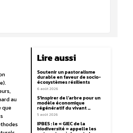
Lire aussi
Soutenir un pastoralisme
non
durable en faveur de socio-
écosystèmes résilients
e).
6 août 2026
eurs,
S’inspirer de l’arbre pour un
nard au
modèle économique
e que
régénératif du vivant …
us
5 août 2026
IPBES : le « GIEC de la
méthodes
biodiversité » appelle les
aturels