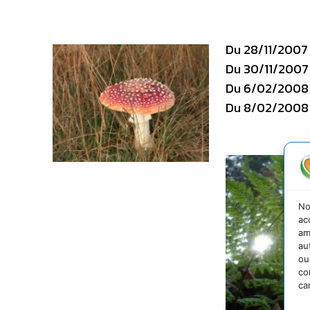
Du 28/11/2007 
Du 30/11/2007 
Du 6/02/2008 
Du 8/02/2008 
No
ac
am
au
ou
co
ca