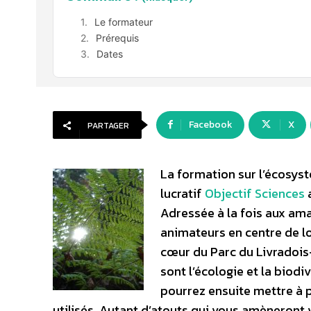
Le formateur
Prérequis
Dates
Facebook
X
PARTAGER
La formation sur l’écosys
lucratif
Objectif Sciences
a
Adressée à la fois aux ama
animateurs en centre de lo
cœur du Parc du Livradoi
sont l’écologie et la biodi
pourrez ensuite mettre à 
utilisés. Autant d’atouts qui vous amèneront 