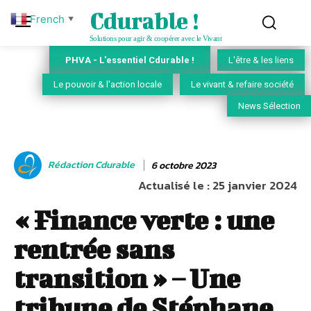
Cdurable !
French
▼
Solutions pour agir & coopérer avec le Vivant
PHVA - L'essentiel Cdurable !
L'être & les liens
Le pouvoir & l'action locale
Le vivant & refaire société
News Sélection
Rédaction Cdurable
6 octobre 2023
Actualisé le :
25 janvier 2024
« Finance verte : une
rentrée sans
transition » – Une
tribune de Stéphane