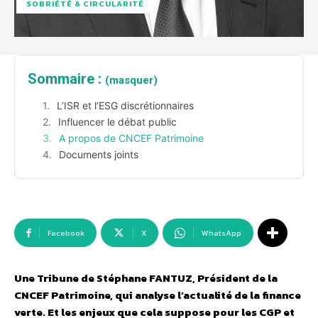
SOBRIÉTÉ & CIRCULARITÉ
Sommaire :
(masquer)
L’ISR et l’ESG discrétionnaires
Influencer le débat public
A propos de CNCEF Patrimoine
Documents joints
Facebook
X
WhatsApp
Une Tribune de Stéphane FANTUZ, Président de la
CNCEF Patrimoine, qui analyse l’actualité de la finance
verte. Et les enjeux que cela suppose pour les CGP et